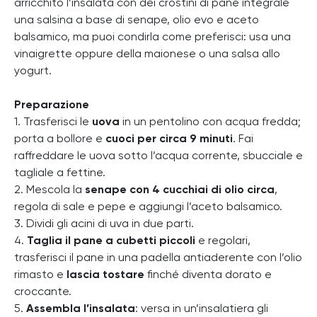
arricchito l’insalata con dei crostini di pane integrale
una salsina a base di senape, olio evo e aceto
balsamico, ma puoi condirla come preferisci: usa una
vinaigrette oppure della maionese o una salsa allo
yogurt.
Preparazione
1. Trasferisci le
uova
in un pentolino con acqua fredda;
porta a bollore e
cuoci per circa 9 minuti
. Fai
raffreddare le uova sotto l’acqua corrente, sbucciale e
tagliale a fettine.
2. Mescola la
senape
con 4 cucchiai di olio circa
,
regola di sale e pepe e aggiungi l’aceto balsamico.
3. Dividi gli acini di uva in due parti.
4.
Taglia il pane a cubetti piccoli
e regolari,
trasferisci il pane in una padella antiaderente con l’olio
rimasto e
lascia tostare
finché diventa dorato e
croccante.
5.
Assembla l’insalata
: versa in un’insalatiera gli