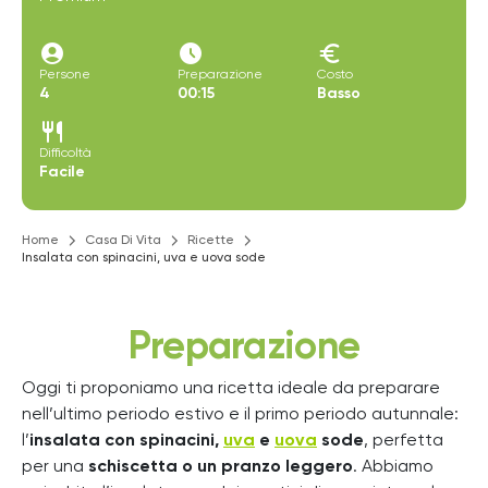
account_circle
access_time_filled
euro
Persone
Preparazione
Costo
4
00:15
Basso
restaurant
Difficoltà
Facile
Home
Casa Di Vita
Ricette
Insalata con spinacini, uva e uova sode
Preparazione
Oggi ti proponiamo una ricetta ideale da preparare
nell’ultimo periodo estivo e il primo periodo autunnale:
l’
insalata con spinacini,
uva
e
uova
sode
, perfetta
per una
schiscetta o un pranzo leggero
. Abbiamo