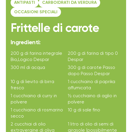
ANTIPASTI
CARBOIDRATI DA VERDURA
OCCASIONI SPECIALI
Frittelle di carote
Ingredienti:
200 g di farina integrale
200 g di farina di tipo 0
Bio,Logico Despar
Despar
300 ml di acqua
300 g di carote Passo
dopo Passo Despar
10 g di lievito di birra
1 cucchiaino di paprika
fresco
affumicata
1 cucchiaino di curry in
½ cucchiaino di aglio in
polvere
polvere
1 cucchiaino di rosmarino
10 g di sale fino
secco
2 cucchiai di olio
1 litro di olio di semi di
extravergine di oliva
girasole (possibilmente