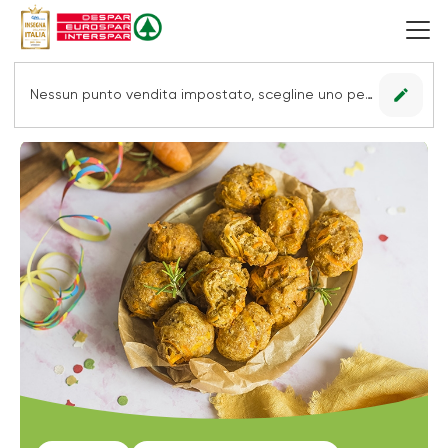
edit
Nessun punto vendita impostato, scegline uno per vedere le offerte.