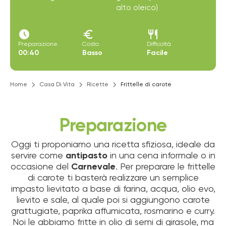
alto oleico)
access_time_filled
euro
restaurant
Preparazione
Costo
Difficoltà
00:40
Basso
Facile
Home
Casa Di Vita
Ricette
Frittelle di carote
Preparazione
Oggi ti proponiamo una ricetta sfiziosa, ideale da
servire come
antipasto
in una cena informale o in
occasione del
Carnevale
. Per preparare le frittelle
di carote ti basterà realizzare un semplice
impasto lievitato a base di farina, acqua, olio evo,
lievito e sale, al quale poi si aggiungono carote
grattugiate, paprika affumicata, rosmarino e curry.
Noi le abbiamo fritte in olio di semi di girasole, ma