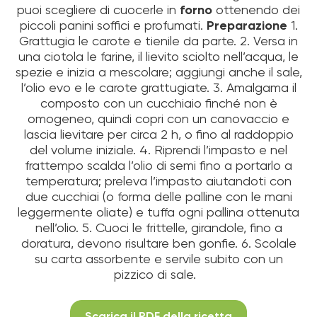
puoi scegliere di cuocerle in
forno
ottenendo dei
piccoli panini soffici e profumati.
Preparazione
1.
Grattugia le carote e tienile da parte. 2. Versa in
una ciotola le farine, il lievito sciolto nell’acqua, le
spezie e inizia a mescolare; aggiungi anche il sale,
l’olio evo e le carote grattugiate. 3. Amalgama il
composto con un cucchiaio finché non è
omogeneo, quindi copri con un canovaccio e
lascia lievitare per circa 2 h, o fino al raddoppio
del volume iniziale. 4. Riprendi l’impasto e nel
frattempo scalda l’olio di semi fino a portarlo a
temperatura; preleva l’impasto aiutandoti con
due cucchiai (o forma delle palline con le mani
leggermente oliate) e tuffa ogni pallina ottenuta
nell’olio. 5. Cuoci le frittelle, girandole, fino a
doratura, devono risultare ben gonfie. 6. Scolale
su carta assorbente e servile subito con un
pizzico di sale.
Scarica il PDF della ricetta