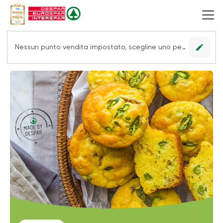
edit
Nessun punto vendita impostato, scegline uno per vedere le offerte.