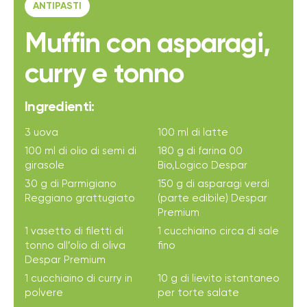
ANTIPASTI
Muffin con asparagi,
curry e tonno
Ingredienti:
3 uova
100 ml di latte
100 ml di olio di semi di
180 g di farina 00
girasole
Bio,Logico Despar
30 g di Parmigiano
150 g di asparagi verdi
Reggiano grattugiato
(parte edibile) Despar
Premium
1 vasetto di filetti di
1 cucchiaino circa di sale
tonno all’olio di oliva
fino
Despar Premium
1 cucchiaino di curry in
10 g di lievito istantaneo
polvere
per torte salate