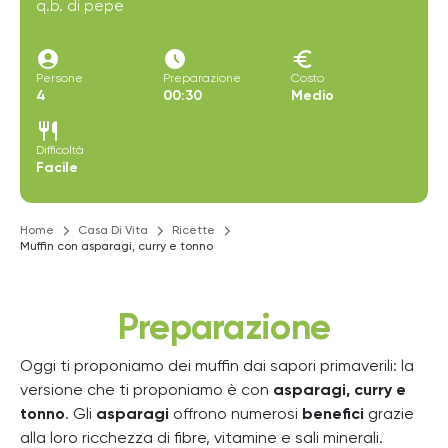
q.b. di pepe
account_circle
access_time_filled
euro
Persone
Preparazione
Costo
4
00:30
Medio
restaurant
Difficoltà
Facile
Home
Casa Di Vita
Ricette
Muffin con asparagi, curry e tonno
Preparazione
Oggi ti proponiamo dei muffin dai sapori primaverili: la
versione che ti proponiamo è con
asparagi, curry e
tonno
. Gli
asparagi
offrono numerosi
benefici
grazie
alla loro ricchezza di fibre, vitamine e sali minerali.