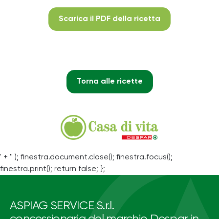
Scarica il PDF della ricetta
Torna alle ricette
' + '' ); finestra.document.close(); finestra.focus();
finestra.print(); return false; };
ASPIAG SERVICE S.r.l.
concessionaria del marchio Despar in