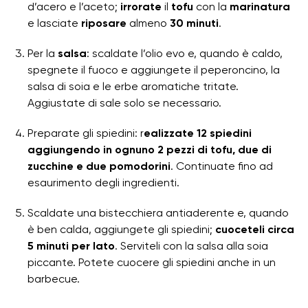
d’acero e l’aceto;
irrorate
il
tofu
con la
marinatura
e lasciate
riposare
almeno
30
minuti
.
Per la
salsa
: scaldate l’olio evo e, quando è caldo,
spegnete il fuoco e aggiungete il peperoncino, la
salsa di soia e le erbe aromatiche tritate.
Aggiustate di sale solo se necessario.
Preparate gli spiedini: r
ealizzate 12 spiedini
aggiungendo in ognuno 2 pezzi di tofu, due di
zucchine e due pomodorini
. Continuate fino ad
esaurimento degli ingredienti.
Scaldate una bistecchiera antiaderente e, quando
è ben calda, aggiungete gli spiedini;
cuoceteli circa
5 minuti per lato
. Serviteli con la salsa alla soia
piccante. Potete cuocere gli spiedini anche in un
barbecue.