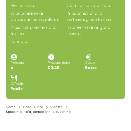
Per la salsa:
50 ml di salsa di soia
½ cucchiaino di
4 cucchiai di olio
peperoncino in polvere
extravergine di oliva
2 ciuffi di prezzemolo
1 rametto di origano
fresco
fresco
sale q.b.
account_circle
access_time_filled
euro
Persone
Preparazione
Costo
4
00:45
Basso
restaurant
Difficoltà
Facile
Home
Casa Di Vita
Ricette
Spiedini di tofu, pomodorini e zucchine