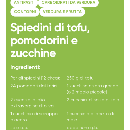
ANTIPASTI
CARBOIDRATI DA VERDURA
CONTORNI
VERDURA E FRUTTA
Spiedini di tofu,
pomodorini e
zucchine
Ingredienti:
Per gli spiedini (12 circa):
250 g di tofu
24 pomodori datterini
1 zucchina chiara grande
(o 2 medio piccole)
2 cucchiai di olio
2 cucchiai di salsa di soia
extravergine di oliva
1 cucchiaio di sciroppo
1 cucchiaio di aceto di
d’acero
mele
sale q.b.
pepe nero q.b.