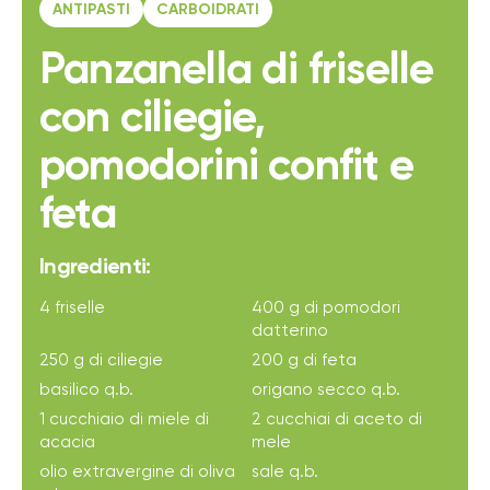
ANTIPASTI
CARBOIDRATI
Panzanella di friselle
con ciliegie,
pomodorini confit e
feta
Ingredienti:
4 friselle
400 g di pomodori
datterino
250 g di ciliegie
200 g di feta
basilico q.b.
origano secco q.b.
1 cucchiaio di miele di
2 cucchiai di aceto di
acacia
mele
olio extravergine di oliva
sale q.b.