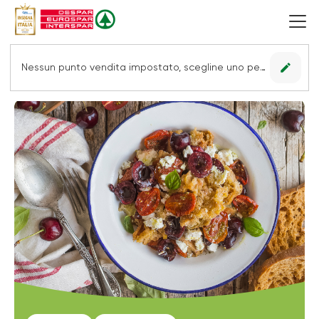
edit
Nessun punto vendita impostato, scegline uno per vedere le offerte.