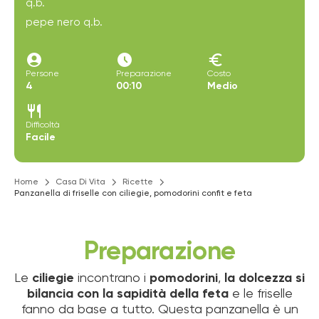
q.b.
pepe nero q.b.
account_circle
access_time_filled
euro
Persone
Preparazione
Costo
4
00:10
Medio
restaurant
Difficoltà
Facile
Home
Casa Di Vita
Ricette
Panzanella di friselle con ciliegie, pomodorini confit e feta
Preparazione
Le
ciliegie
incontrano i
pomodorini
,
la dolcezza si
bilancia con la sapidità della feta
e le friselle
fanno da base a tutto. Questa panzanella è un