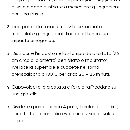
aggiungete il latte, l’olio e il parmigiano. Aggiustate
di sale e pepe e iniziate a mescolare gli ingredienti
con una frusta.
Incorporate la farina e il lievito setacciato,
mescolate gli ingredienti fino ad ottenere un
impasto omogeneo.
Distribuite l’impasto nello stampo da crostata (26
cm circa di diametro) ben oliato o imburrato;
livellate la superficie e cuocete nel forno
preriscaldato a 180°C per circa 20 – 25 minuti.
Capovolgete la crostata e fatela raffreddare su
una gratella.
Dividete i pomodorini in 4 parti, il melone a dadini;
condite tutto con l’olio evo e un pizzico di sale e
pepe.