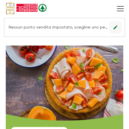
edit
Nessun punto vendita impostato, scegline uno per vedere le offerte.