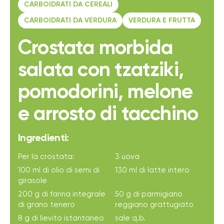
CARBOIDRATI DA CEREALI
CARBOIDRATI DA VERDURA
VERDURA E FRUTTA
Crostata morbida
salata con tzatziki,
pomodorini, melone
e arrosto di tacchino
Ingredienti:
Per la crostata:
3 uova
100 ml di olio di semi di
130 ml di latte intero
girasole
200 g di farina integrale
50 g di parmigiano
di grano tenero
reggiano grattugiato
8 g di lievito istantaneo
sale q.b.