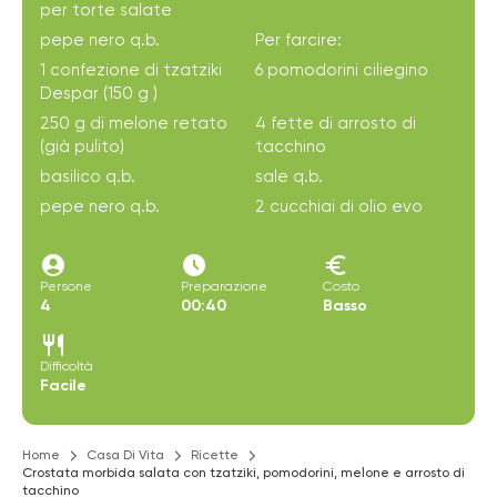
per torte salate
pepe nero q.b.
Per farcire:
1 confezione di tzatziki
6 pomodorini ciliegino
Despar (150 g )
250 g di melone retato
4 fette di arrosto di
(già pulito)
tacchino
basilico q.b.
sale q.b.
pepe nero q.b.
2 cucchiai di olio evo
account_circle
access_time_filled
euro
Persone
Preparazione
Costo
4
00:40
Basso
restaurant
Difficoltà
Facile
Home
Casa Di Vita
Ricette
Crostata morbida salata con tzatziki, pomodorini, melone e arrosto di
tacchino