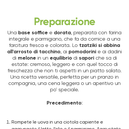
Preparazione
Una
base
soffice
e
dorata
, preparata con farina
integrale e parmigiano, che fa da cornice a una
farcitura fresca e colorata. Lo
tzatziki si abbina
all'arrosto di tacchino
, ai
pomodorini
e ai dadini
di
melone
in un
equilibrio
di
sapori
che sa di
estate: cremoso, leggero e con quel tocco di
freschezza che non ti aspetti in un piatto salato.
Una ricetta versatile, perfetta per un pranzo in
compagnia, una cena leggera o un aperitivo un
po' speciale.
Precedimento
:
Rompete le uova in una ciotola capiente e