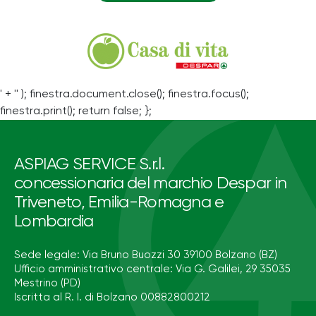
' + '' ); finestra.document.close(); finestra.focus();
finestra.print(); return false; };
ASPIAG SERVICE S.r.l.
concessionaria del marchio Despar in
Triveneto, Emilia-Romagna e
Lombardia
Sede legale: Via Bruno Buozzi 30 39100 Bolzano (BZ)
Ufficio amministrativo centrale: Via G. Galilei, 29 35035
Mestrino (PD)
Iscritta al R. I. di Bolzano 00882800212