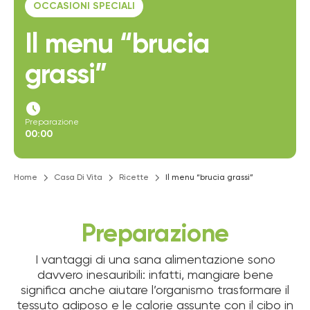
OCCASIONI SPECIALI
Il menu “brucia
grassi”
access_time_filled
Preparazione
00:00
Home
Casa Di Vita
Ricette
Il menu “brucia grassi”
Preparazione
I vantaggi di una sana alimentazione sono
davvero inesauribili: infatti, mangiare bene
significa anche aiutare l’organismo trasformare il
tessuto adiposo e le calorie assunte con il cibo in