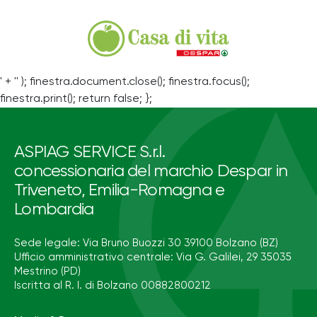
' + '' ); finestra.document.close(); finestra.focus();
finestra.print(); return false; };
ASPIAG SERVICE S.r.l.
concessionaria del marchio Despar in
Triveneto, Emilia-Romagna e
Lombardia
Sede legale: Via Bruno Buozzi 30 39100 Bolzano (BZ)
Ufficio amministrativo centrale: Via G. Galilei, 29 35035
Mestrino (PD)
Iscritta al R. I. di Bolzano 00882800212