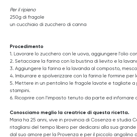
Per il ripieno
250g di fragole
un cucchiaio di zucchero di canna
Procedimento
1. Lavorare lo zucchero con le uova, aggiungere l'olio 
2. Setacciare la farina con la bustina di lievito e la lavan
3. Aggiungere la farina e la lavanda al composto, mesco
4. Imburrare e spolverizzare con la farina le formine per
5. Mettere in un pentolino le fragole lavate e tagliate a
stampini.
6. Ricoprire con l’impasto tenuto da parte ed infornare a 
Conosciamo meglio la creatrice di questa ricetta.
Maria ha 25 anni, vive in provincia di Cosenza e studia Co
ritagliarsi del tempo libero per dedicarsi alla sua gran
dal suo amore per la Provenza e per il piccolo angolino d