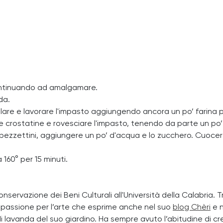
continuando ad amalgamare.
da.
lare e lavorare l'impasto aggiungendo ancora un po’ farina 
 le crostatine e rovesciare l'impasto, tenendo da parte un po’
 pezzettini, aggiungere un po’ d'acqua e lo zucchero. Cuocere,
160° per 15 minuti.
nservazione dei Beni Culturali all'Università della Calabria. Tr
de passione per l’arte che esprime anche nel suo
blog Chèri
e n
i lavanda del suo giardino. Ha sempre avuto l’abitudine di cre