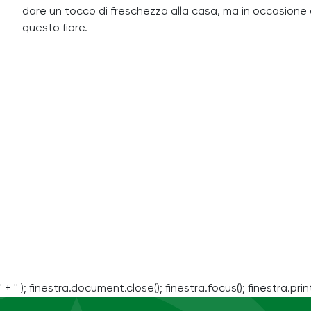
dare un tocco di freschezza alla casa, ma in occasione d
questo fiore.
' + '' ); finestra.document.close(); finestra.focus(); finestra.print