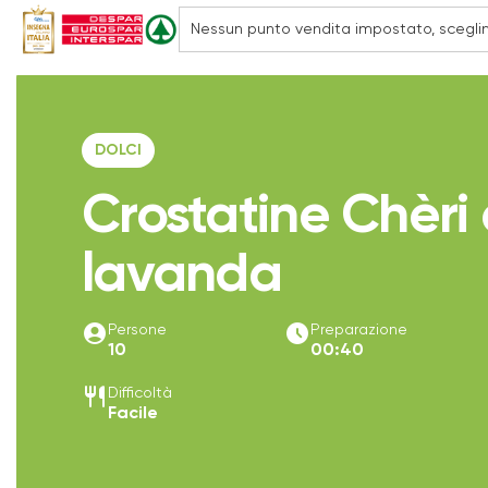
DOLCI
Crostatine Chèri 
lavanda
account_circle
access_time_filled
Persone
Preparazione
10
00:40
restaurant
Difficoltà
Facile