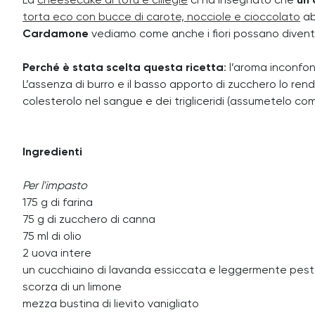
La
cheesecake di tofu e ciliegie
ci ha insegnato che
un 
torta eco con bucce di carote, nocciole e cioccolato
ab
Cardamone
vediamo come anche i fiori possano diventare
Perché è stata scelta questa ricetta
: l’aroma inconfo
L’assenza di burro e il basso apporto di zucchero lo rend
colesterolo nel sangue e dei trigliceridi (assumetelo come
Ingredienti
Per l'impasto
175 g di farina
75 g di zucchero di canna
75 ml di olio
2 uova intere
un cucchiaino di lavanda essiccata e leggermente pest
scorza di un limone
mezza bustina di lievito vanigliato