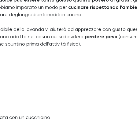
dolce può essere tanto goloso quanto povero di grassi
; g
biamo imparato un modo per
cucinare rispettando l’ambi
 degli ingredienti inediti in cucina.
ndibile della lavanda vi aiuterà ad apprezzare con gusto que
ono adatto nei casi in cui si desidera
perdere peso
(consuma
 spuntino prima dell’attività fisica).
ata con un cucchiaino