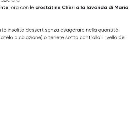
razie alla
ente
; ora con le
crostatine Chèri alla lavanda di Maria
sto insolito dessert senza esagerare nella quantità.
telo a colazione) o tenere sotto controllo il livello del