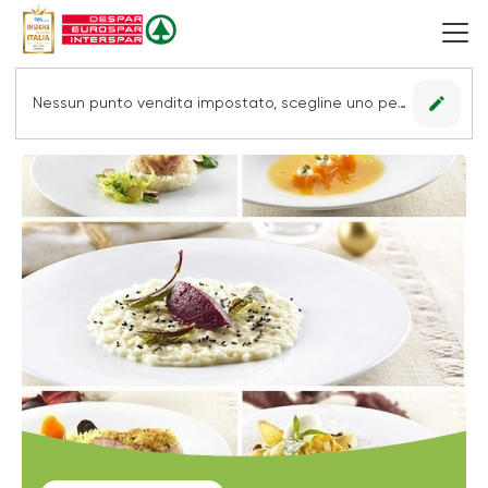
edit
Nessun punto vendita impostato, scegline uno per vedere le offerte.