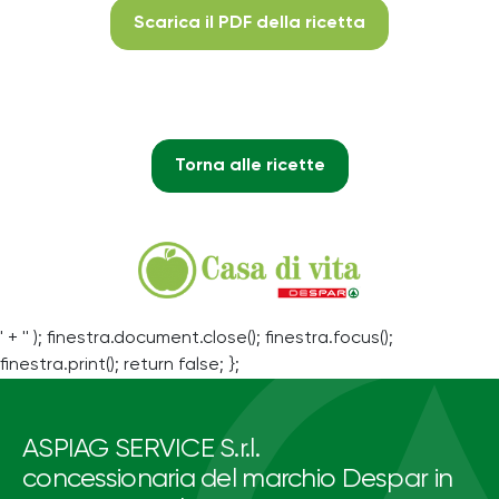
Scarica il PDF della ricetta
Torna alle ricette
' + '' ); finestra.document.close(); finestra.focus();
finestra.print(); return false; };
ASPIAG SERVICE S.r.l.
concessionaria del marchio Despar in