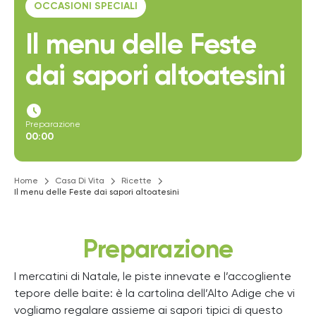
OCCASIONI SPECIALI
Il menu delle Feste
dai sapori altoatesini
access_time_filled
Preparazione
00:00
Home
Casa Di Vita
Ricette
Il menu delle Feste dai sapori altoatesini
Preparazione
I mercatini di Natale, le piste innevate e l’accogliente
tepore delle baite: è la cartolina dell’Alto Adige che vi
vogliamo regalare assieme ai sapori tipici di questo