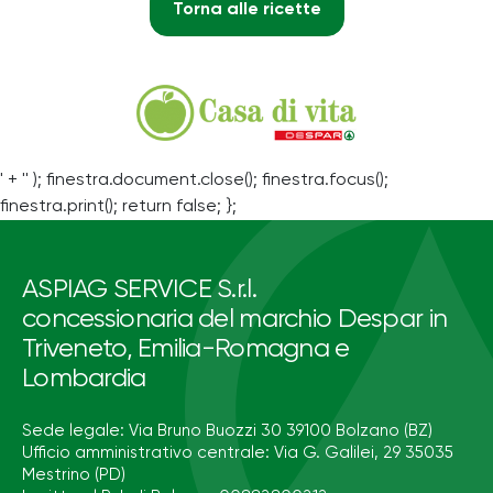
Torna alle ricette
' + '' ); finestra.document.close(); finestra.focus();
finestra.print(); return false; };
ASPIAG SERVICE S.r.l.
concessionaria del marchio Despar in
Triveneto, Emilia-Romagna e
Lombardia
Sede legale: Via Bruno Buozzi 30 39100 Bolzano (BZ)
Ufficio amministrativo centrale: Via G. Galilei, 29 35035
Mestrino (PD)