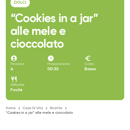
DOLCI
“Cookies in a jar”
alle mele e
cioccolato
account_circle
access_time_filled
euro
Persone
Preparazione
Costo
4
00:30
Basso
restaurant
Difficoltà
Facile
Home
Casa Di Vita
Ricette
“Cookies in a jar” alle mele e cioccolato