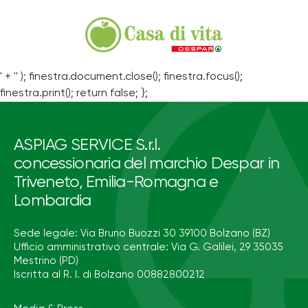
' + '' ); finestra.document.close(); finestra.focus();
finestra.print(); return false; };
ASPIAG SERVICE S.r.l.
concessionaria del marchio Despar in
Triveneto, Emilia-Romagna e
Lombardia
Sede legale: Via Bruno Buozzi 30 39100 Bolzano (BZ)
Ufficio amministrativo centrale: Via G. Galilei, 29 35035
Mestrino (PD)
Iscritta al R. I. di Bolzano 00882800212