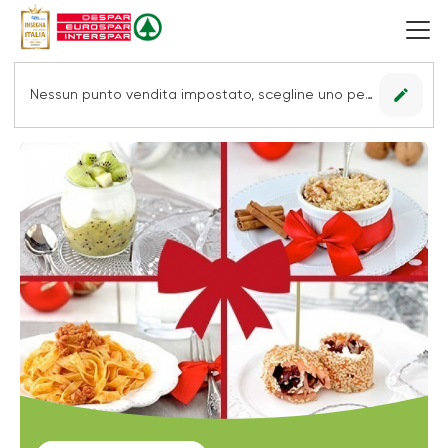
edit
Nessun punto vendita impostato, scegline uno per vedere le offerte.