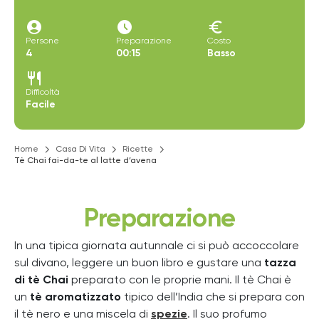
account_circle
access_time_filled
euro
Persone
Preparazione
Costo
4
00:15
Basso
restaurant
Difficoltà
Facile
Home
Casa Di Vita
Ricette
Tè Chai fai-da-te al latte d’avena
Preparazione
In una tipica giornata autunnale ci si può accoccolare
sul divano, leggere un buon libro e gustare una
tazza
di tè Chai
preparato con le proprie mani. Il tè Chai è
un
tè aromatizzato
tipico dell’India che si prepara con
il tè nero e una miscela di
spezie
. Il suo profumo