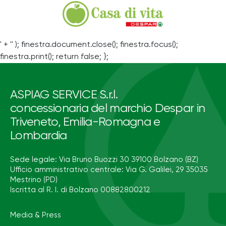
' + '' ); finestra.document.close(); finestra.focus();
finestra.print(); return false; };
ASPIAG SERVICE S.r.l.
concessionaria del marchio Despar in
Triveneto, Emilia-Romagna e
Lombardia
Sede legale: Via Bruno Buozzi 30 39100 Bolzano (BZ)
Ufficio amministrativo centrale: Via G. Galilei, 29 35035
Mestrino (PD)
Iscritta al R. I. di Bolzano 00882800212
Media & Press