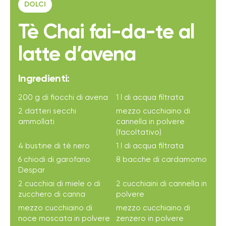
DOLCI
Tè Chai fai-da-te al
latte d’avena
Ingredienti:
200 g di fiocchi di avena
1 l di acqua filtrata
2 datteri secchi
mezzo cucchiaino di
ammollati
cannella in polvere
(facoltativo)
4 bustine di tè nero
1 l di acqua filtrata
6 chiodi di garofano
8 bacche di cardamomo
Despar
2 cucchiai di miele o di
2 cucchiaini di cannella in
zucchero di canna
polvere
mezzo cucchiaino di
mezzo cucchiaino di
noce moscata in polvere
zenzero in polvere