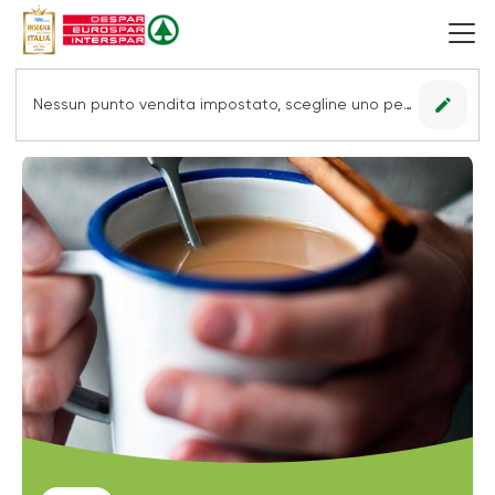
edit
Nessun punto vendita impostato, scegline uno per vedere le offerte.