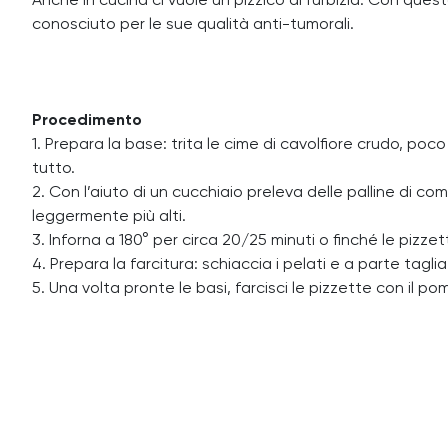
Anche in cucina ci vuole un pizzico di furbizia. Con quest
conosciuto per le sue qualità anti-tumorali.
Procedimento
1. Prepara la base: trita le cime di cavolfiore crudo, poco
tutto.
2. Con l’aiuto di un cucchiaio preleva delle palline di c
leggermente più alti.
3. Inforna a 180° per circa 20/25 minuti o finché le pizz
4. Prepara la farcitura: schiaccia i pelati e a parte taglia
5. Una volta pronte le basi, farcisci le pizzette con il po