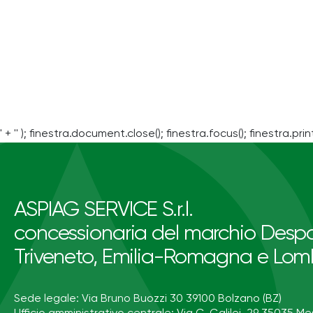
' + '' ); finestra.document.close(); finestra.focus(); finestra.print
ASPIAG SERVICE S.r.l.
concessionaria del marchio Despa
Triveneto, Emilia-Romagna e Lom
Sede legale: Via Bruno Buozzi 30 39100 Bolzano (BZ)