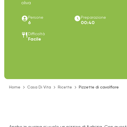
oliva
account_circle
access_time_filled
Persone
Preparazione
6
00:40
restaurant
Difficoltà
Facile
Home
Casa Di Vita
Ricette
Pizzette di cavolfiore