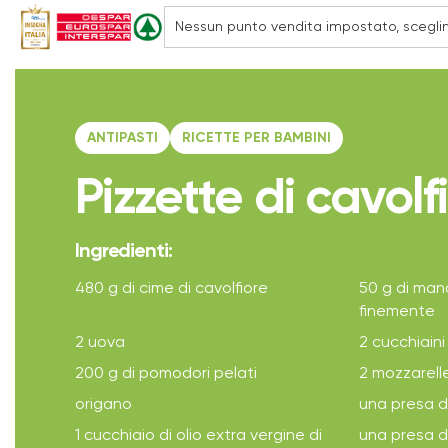
ANTIPASTI
RICETTE PER BAMBINI
Pizzette di cavolf
Ingredienti:
480 g di cime di cavolfiore
50 g di mand
finemente
2 uova
2 cucchiaini
200 g di pomodori pelati
2 mozzarell
origano
una presa d
1 cucchiaio di olio extra vergine di
una presa d