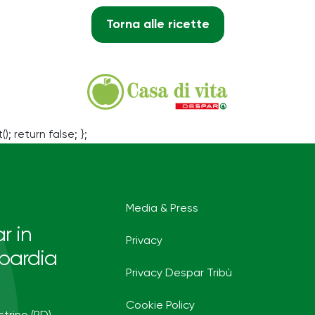
Torna alle ricette
(); return false; };
Media & Press
r in
Privacy
bardia
Privacy Despar Tribù
Cookie Policy