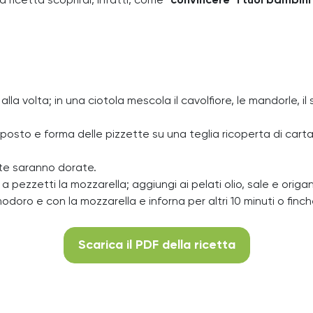
a ricetta scoprirai, infatti, come
“convincere” i tuoi bambini 
 alla volta; in una ciotola mescola il cavolfiore, le mandorle, i
omposto e forma delle pizzette su una teglia ricoperta di cart
ette saranno dorate.
 a pezzetti la mozzarella; aggiungi ai pelati olio, sale e origa
modoro e con la mozzarella e inforna per altri 10 minuti o finch
Scarica il PDF della ricetta