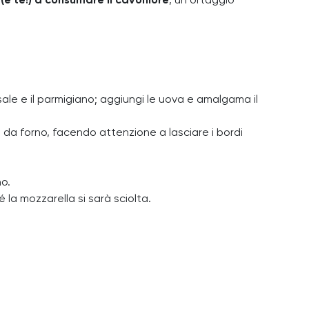
(e te!) a consumare il cavolfiore
, un ortaggio
l sale e il parmigiano; aggiungi le uova e amalgama il
a da forno, facendo attenzione a lasciare i bordi
no.
é la mozzarella si sarà sciolta.