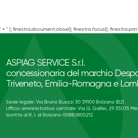
' + '' ); finestra.document.close(); finestra.focus(); finestra.print
ASPIAG SERVICE S.r.l.
concessionaria del marchio Despa
Triveneto, Emilia-Romagna e Lom
Sede legale: Via Bruno Buozzi 30 39100 Bolzano (BZ)
Ufficio amministrativo centrale: Via G. Galilei, 29 35035 Me
Iscritta al R. I. di Bolzano 00882800212