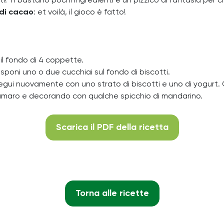
uti! Ti bastano pochi ingredienti e un pizzico di fantasia pe
 di cacao
: et voilà, il gioco è fatto!
 il fondo di 4 coppette.
sponi uno o due cucchiai sul fondo di biscotti.
gui nuovamente con uno strato di biscotti e uno di yogurt. C
 amaro e decorando con qualche spicchio di mandarino.
Scarica il PDF della ricetta
Torna alle ricette