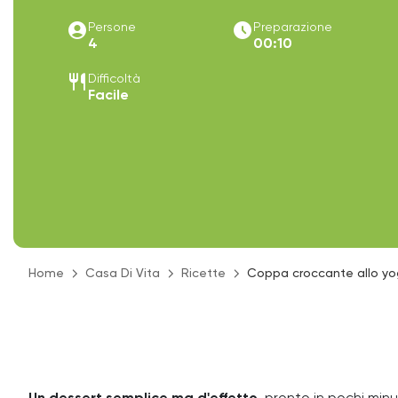
account_circle
access_time_filled
Persone
Preparazione
4
00:10
restaurant
Difficoltà
Facile
Home
Casa Di Vita
Ricette
Coppa croccante allo yo