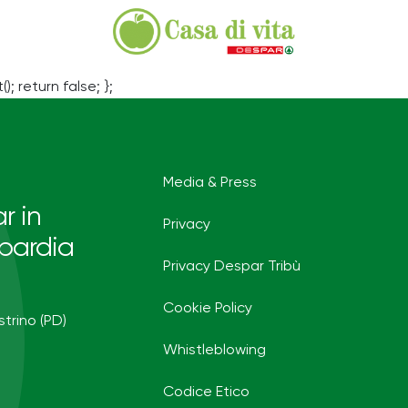
(); return false; };
Media & Press
r in
Privacy
bardia
Privacy Despar Tribù
Cookie Policy
strino (PD)
Whistleblowing
Codice Etico