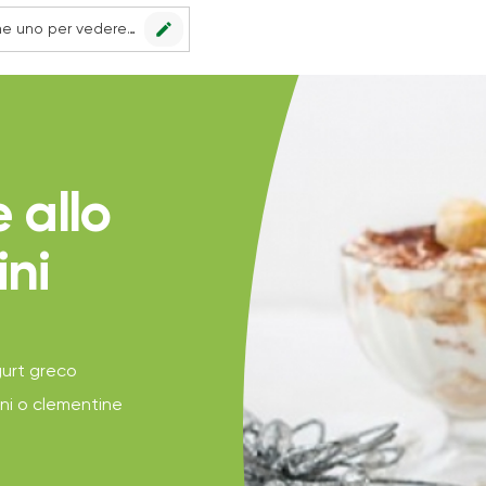
edit
Nessun punto vendita impostato, scegline uno per vedere le offerte.
 allo
ni
gurt greco
ni o clementine