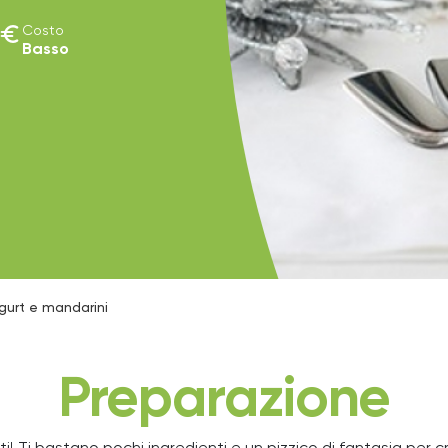
euro
Costo
Basso
gurt e mandarini
Preparazione