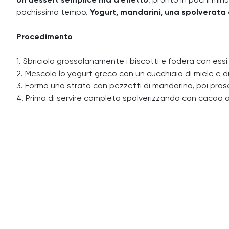
Un
dessert semplice ma d'effetto
, pronto in pochi min
pochissimo tempo.
Yogurt, mandarini, una spolverata
Procedimento
1. Sbriciola grossolanamente i biscotti e fodera con essi
2. Mescola lo yogurt greco con un cucchiaio di miele e di
3. Forma uno strato con pezzetti di mandarino, poi prose
4. Prima di servire completa spolverizzando con cacao