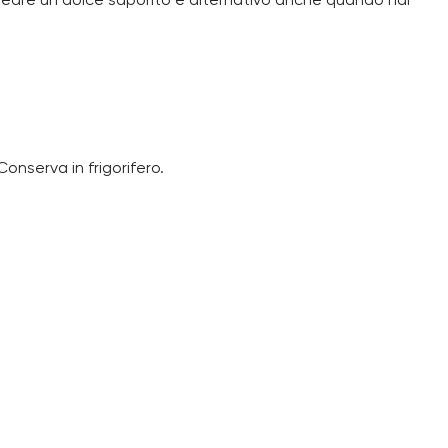
r creare un dolce saporito e alternativo anche quando hai
onserva in frigorifero.