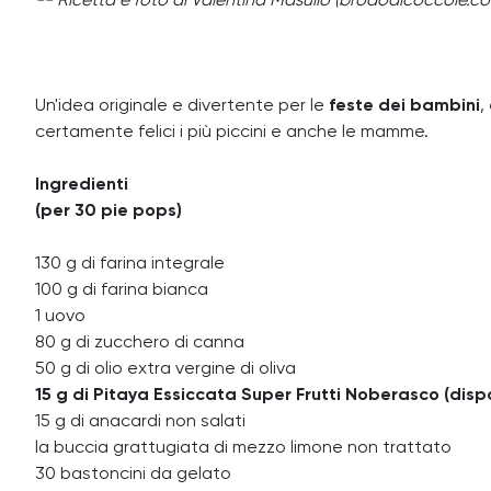
-- Ricetta e foto di Valentina Masullo (brododicoccole.c
Un'idea originale e divertente per le
feste dei bambini
,
certamente felici i più piccini e anche le mamme.
Ingredienti
(per 30 pie pops)
130 g di farina integrale
100 g di farina bianca
1 uovo
80 g di zucchero di canna
50 g di olio extra vergine di oliva
15 g di Pitaya Essiccata Super Frutti Noberasco (dispon
15 g di anacardi non salati
la buccia grattugiata di mezzo limone non trattato
30 bastoncini da gelato