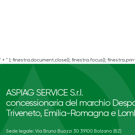
' + '' ); finestra.document.close(); finestra.focus(); finestra.print
ASPIAG SERVICE S.r.l.
concessionaria del marchio Despa
Triveneto, Emilia-Romagna e Lom
Sede legale: Via Bruno Buozzi 30 39100 Bolzano (BZ)