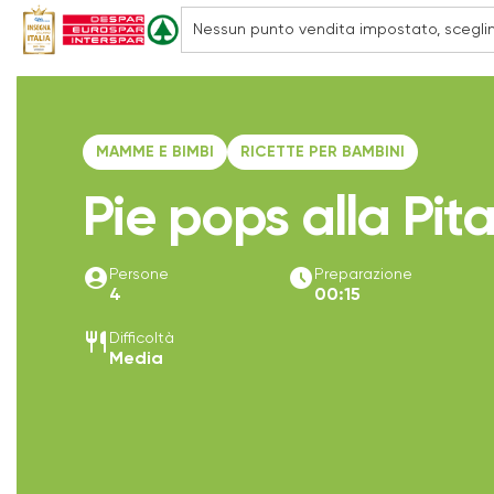
MAMME E BIMBI
RICETTE PER BAMBINI
Pie pops alla Pit
account_circle
access_time_filled
Persone
Preparazione
4
00:15
restaurant
Difficoltà
Media