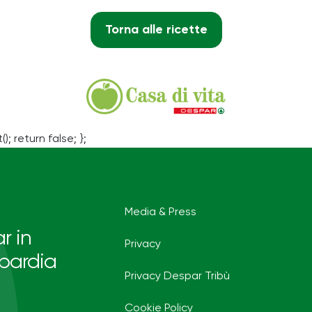
Torna alle ricette
(); return false; };
Media & Press
r in
Privacy
bardia
Privacy Despar Tribù
Cookie Policy