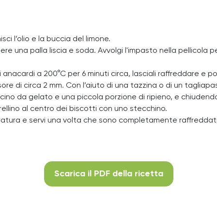
ci l’olio e la buccia del limone.
 una palla liscia e soda. Avvolgi l'impasto nella pellicola per
i anacardi a 200°C per 6 minuti circa, lasciali raffreddare e po
sore di circa 2 mm. Con l’aiuto di una tazzina o di un tagliap
ino da gelato e una piccola porzione di ripieno, e chiudendo 
orellino al centro dei biscotti con uno stecchino.
doratura e servi una volta che sono completamente raffreddati
Scarica il PDF della ricetta