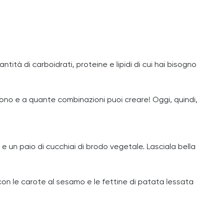
ntità di carboidrati, proteine e lipidi di cui hai bisogno
stono e a quante combinazioni puoi creare! Oggi, quindi,
e e un paio di cucchiai di brodo vegetale. Lasciala bella
 con le carote al sesamo e le fettine di patata lessata