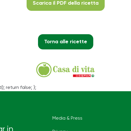
Scarica il PDF della ricetta
Torna alle ricette
(); return false; };
Media & Press
r in