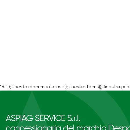
' + '' ); finestra.document.close(); finestra.focus(); finestra.print
ASPIAG SERVICE S.r.l.
concessionaria del marchio Despa