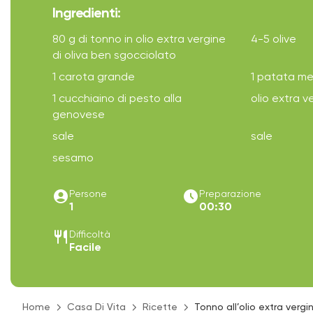
Ingredienti:
80 g di tonno in olio extra vergine
4-5 olive
di oliva ben sgocciolato
1 carota grande
1 patata me
1 cucchiaino di pesto alla
olio extra ve
genovese
sale
sale
sesamo
account_circle
access_time_filled
Persone
Preparazione
1
00:30
restaurant
Difficoltà
Facile
Home
Casa Di Vita
Ricette
Tonno all’olio extra verg