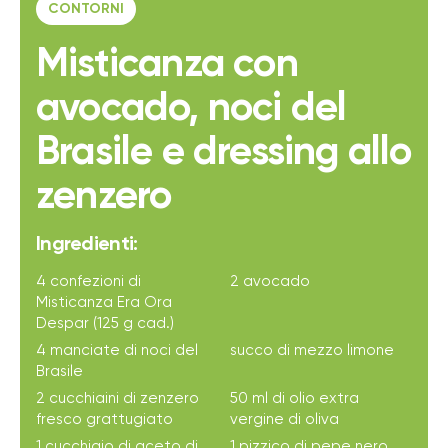
CONTORNI
Misticanza con
avocado, noci del
Brasile e dressing allo
zenzero
Ingredienti:
4 confezioni di
2 avocado
Misticanza Era Ora
Despar (125 g cad.)
4 manciate di noci del
succo di mezzo limone
Brasile
2 cucchiaini di zenzero
50 ml di olio extra
fresco grattugiato
vergine di oliva
1 cucchiaio di aceto di
1 pizzico di pepe nero