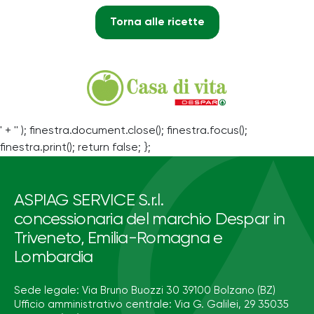
Torna alle ricette
' + '' ); finestra.document.close(); finestra.focus();
finestra.print(); return false; };
ASPIAG SERVICE S.r.l.
concessionaria del marchio Despar in
Triveneto, Emilia-Romagna e
Lombardia
Sede legale: Via Bruno Buozzi 30 39100 Bolzano (BZ)
Ufficio amministrativo centrale: Via G. Galilei, 29 35035