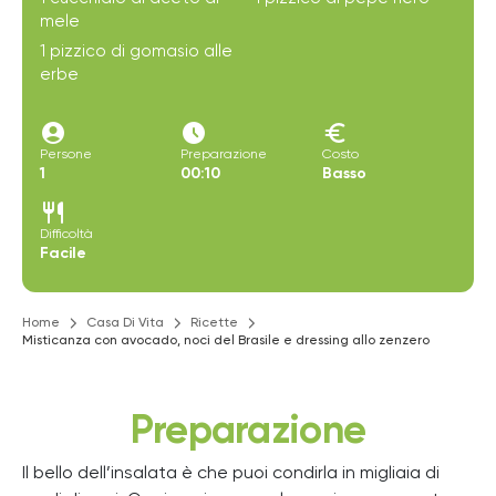
mele
1 pizzico di gomasio alle
erbe
account_circle
access_time_filled
euro
Persone
Preparazione
Costo
1
00:10
Basso
restaurant
Difficoltà
Facile
Home
Casa Di Vita
Ricette
Misticanza con avocado, noci del Brasile e dressing allo zenzero
Preparazione
Il bello dell’insalata è che puoi condirla in migliaia di