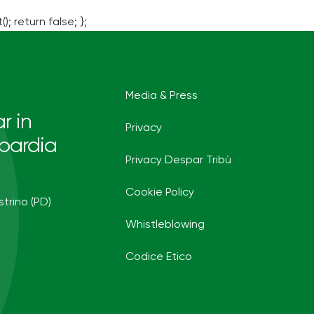
(); return false; };
Media & Press
r in
Privacy
bardia
Privacy Despar Tribù
Cookie Policy
strino (PD)
Whistleblowing
Codice Etico