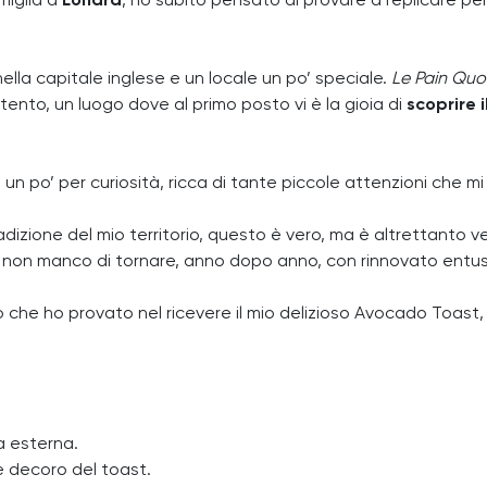
miglia a
Londra
, ho subito pensato di provare a replicare per
nella capitale inglese e un locale un po’ speciale.
Le Pain Quo
ento, un luogo dove al primo posto vi è la gioia di
scoprire 
a un po’ per curiosità, ricca di tante piccole attenzioni che 
dizione del mio territorio, questo è vero, ma è altrettanto v
e e non manco di tornare, anno dopo anno, con rinnovato entu
 che ho provato nel ricevere il mio delizioso Avocado Toast, 
ia esterna.
e decoro del toast.