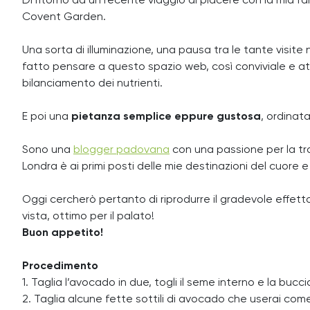
Di ritorno da un recente viaggio di piacere con la mia fa
Covent Garden.
Una sorta di illuminazione, una pausa tra le tante visite 
fatto pensare a questo spazio web, così conviviale e att
bilanciamento dei nutrienti.
E poi una
pietanza semplice eppure gustosa
, ordinat
Sono una
blogger padovana
con una passione per la tra
Londra è ai primi posti delle mie destinazioni del cuor
Oggi cercherò pertanto di riprodurre il gradevole effetto
vista, ottimo per il palato!
Buon appetito!
Procedimento
1. Taglia l’avocado in due, togli il seme interno e la bucc
2. Taglia alcune fette sottili di avocado che userai com