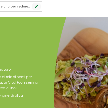
edit
Nessun punto vendita impostato, scegline uno per vedere le offerte.
maturo
 di mix di semi per
par Vital (con semi di
ca e lino)
rgine di oliva