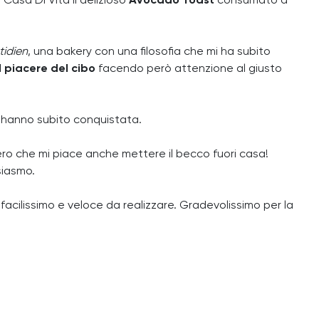
 Casa Di Vita il delizioso
Avocado Toast
consumato a
tidien
, una bakery con una filosofia che mi ha subito
il piacere del cibo
facendo però attenzione al giusto
mi hanno subito conquistata.
ero che mi piace anche mettere il becco fuori casa!
siasmo.
facilissimo e veloce da realizzare. Gradevolissimo per la