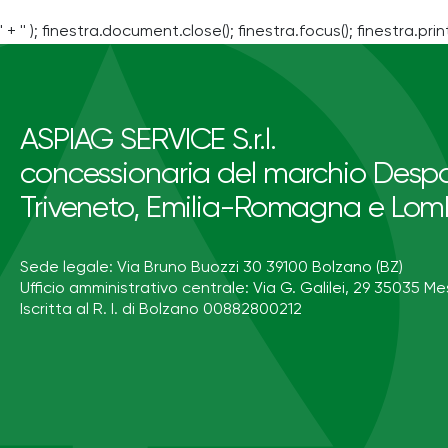
' + '' ); finestra.document.close(); finestra.focus(); finestra.print
ASPIAG SERVICE S.r.l.
concessionaria del marchio Despa
Triveneto, Emilia-Romagna e Lom
Sede legale: Via Bruno Buozzi 30 39100 Bolzano (BZ)
Ufficio amministrativo centrale: Via G. Galilei, 29 35035 Me
Iscritta al R. I. di Bolzano 00882800212