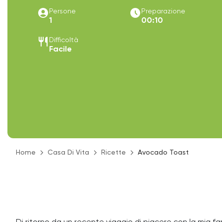
account_circle
access_time_filled
Persone
Preparazione
1
00:10
restaurant
Difficoltà
Facile
Home
Casa Di Vita
Ricette
Avocado Toast