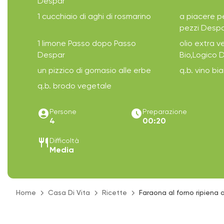
Despar
1 cucchiaio di aghi di rosmarino
a piacere p
pezzi Desp
1 limone Passo dopo Passo
olio extra ve
Despar
Bio,Logico 
un pizzico di gomasio alle erbe
q.b. vino b
q.b. brodo vegetale
account_circle
access_time_filled
Persone
Preparazione
4
00:20
restaurant
Difficoltà
Media
Home
Casa Di Vita
Ricette
Faraona al forno ripiena a