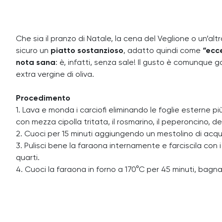
Che sia il pranzo di Natale, la cena del Veglione o un’altr
sicuro un
piatto sostanzioso
, adatto quindi come
“ecc
nota sana
: è, infatti, senza sale! Il gusto è comunque g
extra vergine di oliva.
Procedimento
1. Lava e monda i carciofi eliminando le foglie esterne pi
con mezza cipolla tritata, il rosmarino, il peperoncino, del
2. Cuoci per 15 minuti aggiungendo un mestolino di acqua.
3. Pulisci bene la faraona internamente e farciscila con i c
quarti.
4. Cuoci la faraona in forno a 170°C per 45 minuti, bag