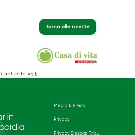
Torna alle ricette
(); return false; };
Media & Press
r in
Privacy
bardia
Privacy Despar Tribù