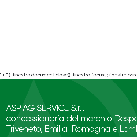
' + '' ); finestra.document.close(); finestra.focus(); finestra.print
ASPIAG SERVICE S.r.l.
concessionaria del marchio Despa
Triveneto, Emilia-Romagna e Lom