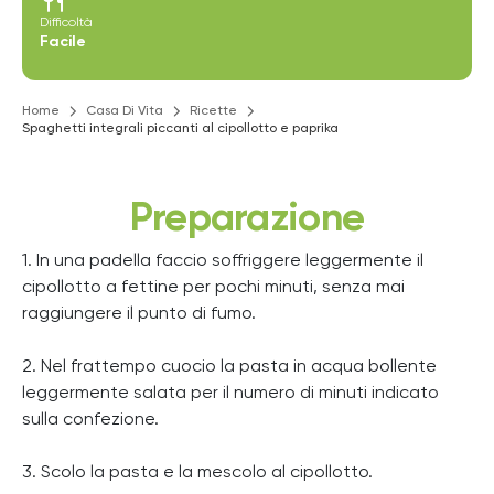
restaurant
Difficoltà
Facile
Home
Casa Di Vita
Ricette
Spaghetti integrali piccanti al cipollotto e paprika
Preparazione
1. In una padella faccio soffriggere leggermente il
cipollotto a fettine per pochi minuti, senza mai
raggiungere il punto di fumo.
2. Nel frattempo cuocio la pasta in acqua bollente
leggermente salata per il numero di minuti indicato
sulla confezione.
3. Scolo la pasta e la mescolo al cipollotto.