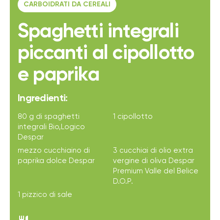
CARBOIDRATI DA CEREALI
Spaghetti integrali
piccanti al cipollotto
e paprika
Ingredienti:
80 g di spaghetti
1 cipollotto
integrali Bio,Logico
Despar
mezzo cucchiaino di
3 cucchiai di olio extra
paprika dolce Despar
vergine di oliva Despar
Premium Valle del Belice
D.O.P.
1 pizzico di sale