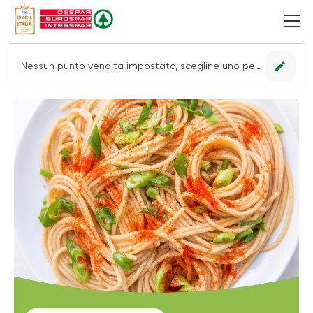
edit
Nessun punto vendita impostato, scegline uno per vedere le offerte.