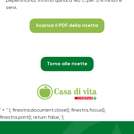
peperoncino). Inforna quindi a 180°C per 3/4 minuti e
servi.
Scarica il PDF della ricetta
Torna alle ricette
' + '' ); finestra.document.close(); finestra.focus();
finestra.print(); return false; };