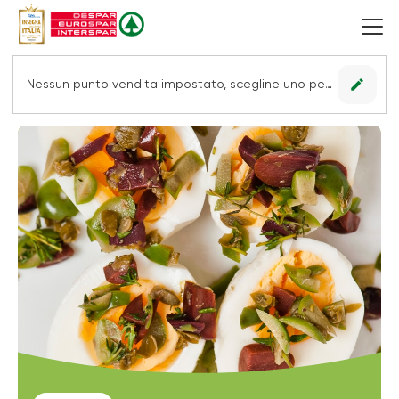
edit
Nessun punto vendita impostato, scegline uno per vedere le offerte.