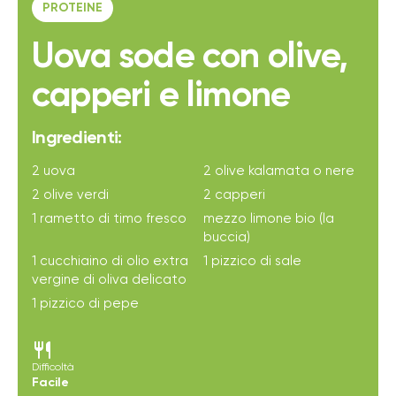
PROTEINE
Uova sode con olive,
capperi e limone
Ingredienti:
2 uova
2 olive kalamata o nere
2 olive verdi
2 capperi
1 rametto di timo fresco
mezzo limone bio (la
buccia)
1 cucchiaino di olio extra
1 pizzico di sale
vergine di oliva delicato
1 pizzico di pepe
restaurant
Difficoltà
Facile