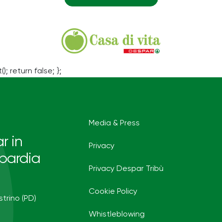
(); return false; };
Media & Press
r in
Privacy
bardia
Privacy Despar Tribù
Cookie Policy
strino (PD)
Whistleblowing