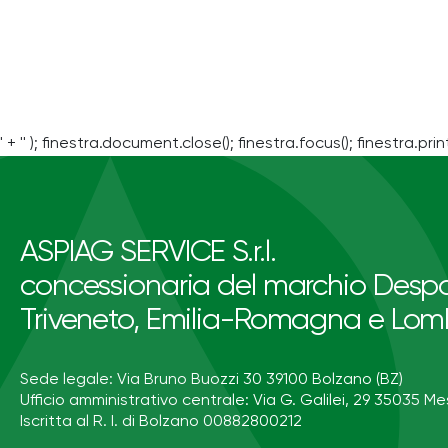
' + '' ); finestra.document.close(); finestra.focus(); finestra.print
ASPIAG SERVICE S.r.l.
concessionaria del marchio Despa
Triveneto, Emilia-Romagna e Lom
Sede legale: Via Bruno Buozzi 30 39100 Bolzano (BZ)
Ufficio amministrativo centrale: Via G. Galilei, 29 35035 Me
Iscritta al R. I. di Bolzano 00882800212