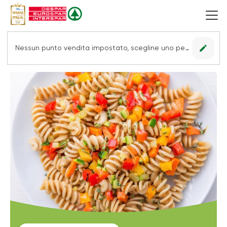
edit
Nessun punto vendita impostato, scegline uno per vedere le offerte.