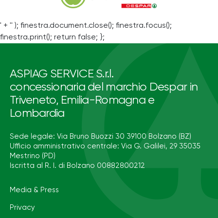
' + '' ); finestra.document.close(); finestra.focus();
finestra.print(); return false; };
ASPIAG SERVICE S.r.l.
concessionaria del marchio Despar in
Triveneto, Emilia-Romagna e
Lombardia
Sede legale: Via Bruno Buozzi 30 39100 Bolzano (BZ)
Ufficio amministrativo centrale: Via G. Galilei, 29 35035
Mestrino (PD)
Iscritta al R. I. di Bolzano 00882800212
Media & Press
Privacy