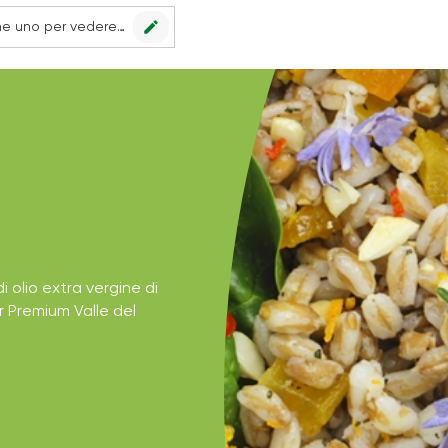
edit
Nessun punto vendita impostato, scegline uno per vedere le offerte.
i olio extra vergine di
r Premium Valle del
.