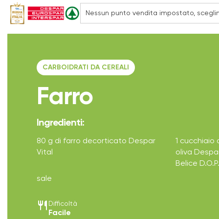
CARBOIDRATI DA CEREALI
Farro
Ingredienti:
80 g di farro decorticato Despar
1 cucchiaio d
Vital
oliva Despa
Belice D.O.P
sale
restaurant
Difficoltà
Facile