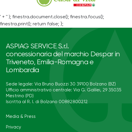
' + '' ); finestra.document.close(); finestra.focus();
finestra.print(); return false; };
ASPIAG SERVICE S.r.l.
concessionaria del marchio Despar in
Triveneto, Emilia-Romagna e
Lombardia
Sede legale: Via Bruno Buozzi 30 39100 Bolzano (BZ)
Ufficio amministrativo centrale: Via G. Galilei, 29 35035
Mestrino (PD)
Iscritta al R. I. di Bolzano 00882800212
Media & Press
Privacy