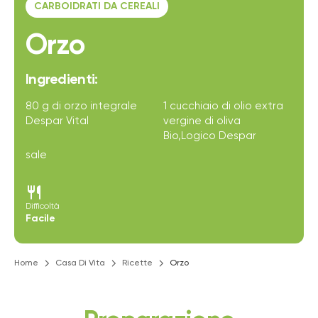
CARBOIDRATI DA CEREALI
Orzo
Ingredienti:
80 g di orzo integrale
1 cucchiaio di olio extra
Despar Vital
vergine di oliva
Bio,Logico Despar
sale
restaurant
Difficoltà
Facile
Home
Casa Di Vita
Ricette
Orzo