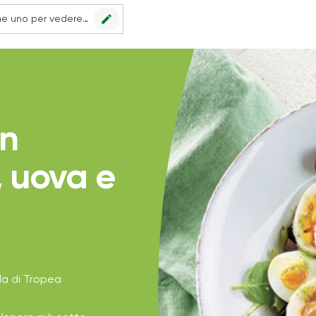
edit
Nessun punto vendita impostato, scegline uno per vedere le offerte.
on
, uova e
la di Tropea