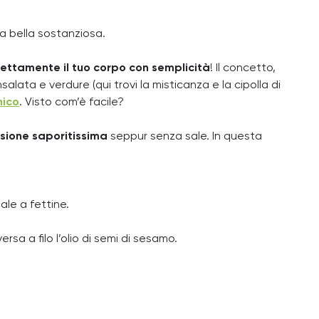
ta bella sostanziosa.
rettamente il tuo corpo con semplicità
! Il concetto,
alata e verdure (qui trovi la misticanza e la cipolla di
nico
. Visto com’è facile?
sione saporitissima
seppur senza sale. In questa
ale a fettine.
rsa a filo l’olio di semi di sesamo.