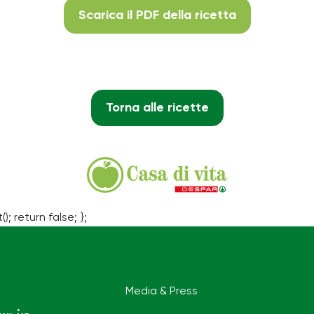
Scarica il PDF della ricetta
Torna alle ricette
(); return false; };
Media & Press