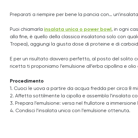
Preparati a riempire per bene la pancia con… un’insalata
Puoi chiamarla
insalata unica o power bowl
, in ogni c
alla fine, è quello della classica insalatona solo con qua
Tropea), aggiungi la giusta dose di proteine e di carboid
E per un risultato davvero perfetto, al posto del solito 
ricetta ti proponiamo l’emulsione all’erba cipollina e olio
Procedimento
1. Cuoci le uova a partire da acqua fredda per circa 8 minu
2. Affetta sottilmente la cipolla e assembla l’insalata con 
3. Prepara l’emulsione: versa nel frullatore a immersione l
4. Condisci l’insalata unica con l’emulsione ottenuta.