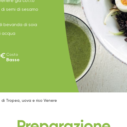
 Venere già cotto
o di semi di sesamo
di bevanda di soia
di acqua
euro
Costo
Basso
a di Tropea, uova e riso Venere