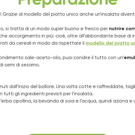
Preparazione
! Grazie al modello del piatto unico anche un’insalata diven
aso, si tratta di un modo super buono e fresco per
nutrire cor
lche accorgimento in più: cioè, oltre all’abbondante base di ins
rati da cereali in modo da rispettare il
modello del piatto u
condimento sale-aceto-olio, puoi condire il tutto con un’
emul
 di semi di sesamo.
ti dall’inizio del bollore. Una volta cotte e raffreddate, tagli
tutti gli ingredienti previsti per l’insalata.
’erba cipollina, la bevanda di soia e l’acqua, quindi aziona e ve