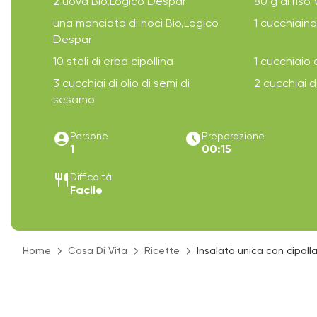
2 uova Bio,Logico Despar
80 g di riso
una manciata di noci Bio,Logico
1 cucchiain
Despar
10 steli di erba cipollina
1 cucchiaio 
3 cucchiai di olio di semi di
2 cucchiai 
sesamo
account_circle
access_time_filled
Persone
Preparazione
1
00:15
restaurant
Difficoltà
Facile
Home
Casa Di Vita
Ricette
Insalata unica con cipoll