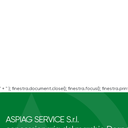
' + '' ); finestra.document.close(); finestra.focus(); finestra.print
ASPIAG SERVICE S.r.l.