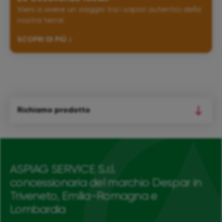
Vieni a vivere un viaggio tra i sapori autentici della
nostra terra!
SCOPRI DI PIÙ
Richiamo prodotto
ASPIAG SERVICE S.r.l.
concessionaria del marchio Despar in
Triveneto, Emilia-Romagna e
Lombardia