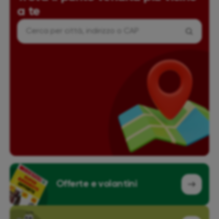
a te
Cerca
punto
vendita
Offerte e volantini