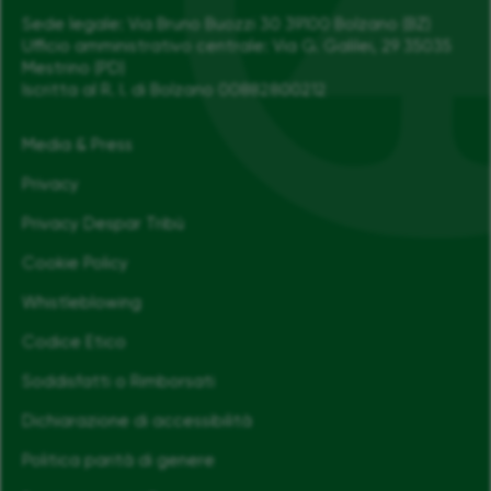
Sede legale: Via Bruno Buozzi 30 39100 Bolzano (BZ)
Ufficio amministrativo centrale: Via G. Galilei, 29 35035
Mestrino (PD)
Iscritta al R. I. di Bolzano 00882800212
Media & Press
Privacy
Privacy Despar Tribù
Cookie Policy
Whistleblowing
Codice Etico
Soddisfatti o Rimborsati
Dichiarazione di accessibilità
Politica parità di genere