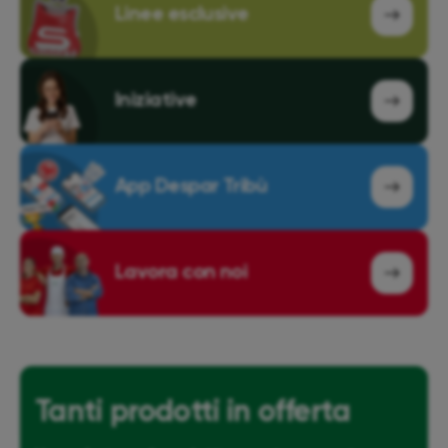
Linee esclusive
Iniziative
App Despar Tribù
Lavora con noi
Tanti prodotti in offerta