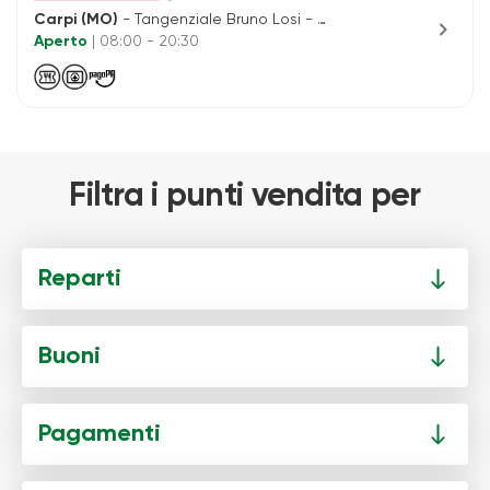
Carpi (MO)
- Tangenziale Bruno Losi - Ang. via Nuova Ponente
chevron_right
Aperto
| 08:00 - 20:30
Filtra i punti vendita per
Reparti
Buoni
Pagamenti