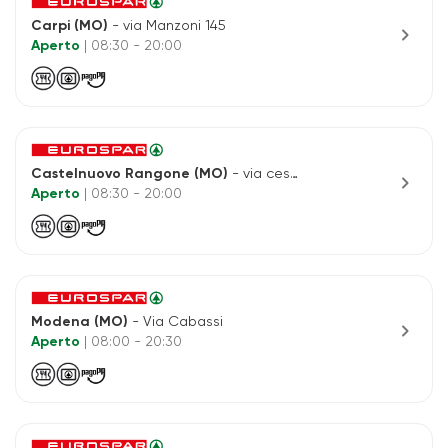
Carpi (MO)
- via Manzoni 145
chevron_right
Aperto
| 08:30 - 20:00
Castelnuovo Rangone (MO)
- via cesare battisti
chevron_right
Aperto
| 08:30 - 20:00
Modena (MO)
- Via Cabassi
chevron_right
Aperto
| 08:00 - 20:30