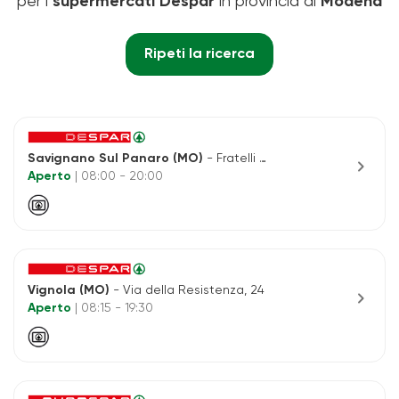
per i
supermercati Despar
in provincia di
Modena
Ripeti la ricerca
Savignano Sul Panaro (MO)
- Fratelli cervi, 80
chevron_right
Aperto
| 08:00 - 20:00
Vignola (MO)
- Via della Resistenza, 24
chevron_right
Aperto
| 08:15 - 19:30