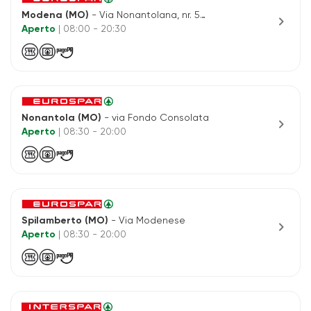
Modena (MO)
- Via Nonantolana, nr. 537
chevron_right
Aperto
| 08:00 - 20:30
Nonantola (MO)
- via Fondo Consolata
chevron_right
Aperto
| 08:30 - 20:00
Spilamberto (MO)
- Via Modenese
chevron_right
Aperto
| 08:30 - 20:00