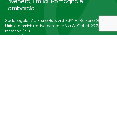
Triveneto, Emilia-Romagna e
Lombardia
Sede legale: Via Bruno Buozzi 30 39100 Bolzano (BZ)
Ufficio amministrativo centrale: Via G. Galilei, 29 35035
Mestrino (PD)
Iscritta al R. I. di Bolzano 00882800212
Media & Press
Privacy
Privacy Despar Tribù
Cookie Policy
Whistleblowing
Codice Etico
Soddisfatti o Rimborsati
Dichiarazione di accessibilità