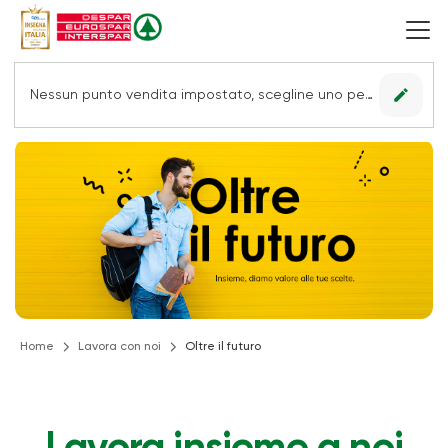
edit
Nessun punto vendita impostato, scegline uno per vedere le offerte.
Home
Lavora con noi
Oltre il futuro