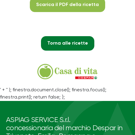
Scarica il PDF della ricetta
Torna alle ricette
' + '' ); finestra.document.close(); finestra.focus();
finestra.print(); return false; };
ASPIAG SERVICE S.r.l.
concessionaria del marchio Despar in