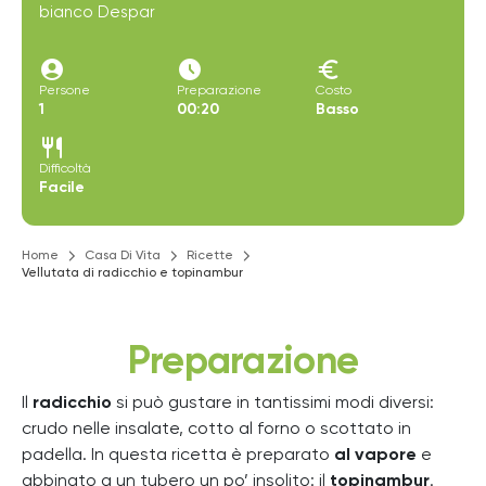
bianco Despar
account_circle
access_time_filled
euro
Persone
Preparazione
Costo
1
00:20
Basso
restaurant
Difficoltà
Facile
Home
Casa Di Vita
Ricette
Vellutata di radicchio e topinambur
Preparazione
Il
radicchio
si può gustare in tantissimi modi diversi:
crudo nelle insalate, cotto al forno o scottato in
padella. In questa ricetta è preparato
al vapore
e
abbinato a un tubero un po’ insolito: il
topinambur
.