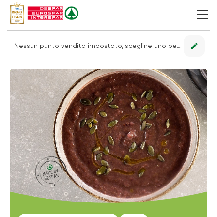
edit
Nessun punto vendita impostato, scegline uno per vedere le offerte.