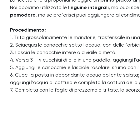
La ricetta che ti proponiamo oggi è un
primo piatto di
Noi abbiamo utilizzato le
linguine integrali
, ma puoi sce
pomodoro
, ma se preferisci puoi aggiungere al condimen
Procedimento:
1. Trita grossolanamente le mandorle, trasferiscile in un
2. Sciacqua le canocchie sotto l’acqua, con delle forbici 
3. Lascia le canocchie intere o dividile a metà.
4. Versa 3 – 4 cucchiai di olio in una padella, aggiungi l’
5. Aggiungi le canocchie e lasciale rosolare, sfuma con il v
6. Cuoci la pasta in abbondante acqua bollente salata; s
aggiungi l'acqua di cottura e completa la cottura della 
7. Completa con le foglie di prezzemolo tritate, la scor