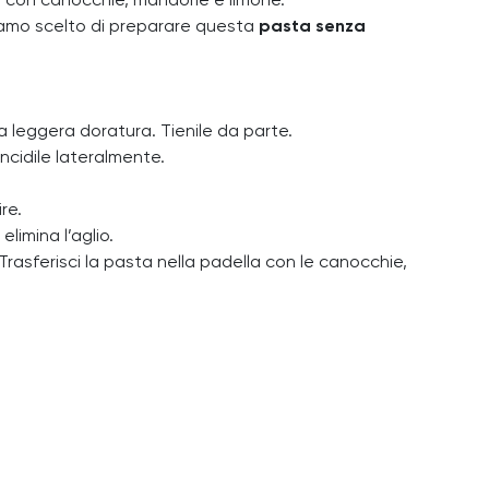
a con canocchie, mandorle e limone.
biamo scelto di preparare questa
pasta senza
 a leggera doratura. Tienile da parte.
incidile lateralmente.
re.
elimina l’aglio.
rasferisci la pasta nella padella con le canocchie,