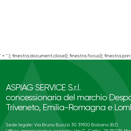
' + '' ); finestra.document.close(); finestra.focus(); finestra.print
ASPIAG SERVICE S.r.l.
concessionaria del marchio Despa
Triveneto, Emilia-Romagna e Lom
Sede legale: Via Bruno Buozzi 30 39100 Bolzano (BZ)