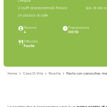
Despar
2 ciuffi di prezzemolo fresco
q.b. di olio 
Un pizzico di sale
account_circle
access_time_filled
Persone
Preparazione
4
00:10
restaurant
Difficoltà
Facile
Home
Casa Di Vita
Ricette
Pasta con canocchie, ma