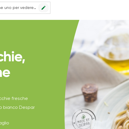
edit
Nessun punto vendita impostato, scegline uno per vedere le offerte.
hie,
ne
cchie fresche
ino bianco Despar
aglio