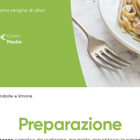
extra vergine di oliva
euro
Costo
Medio
ndorle e limone
Preparazione