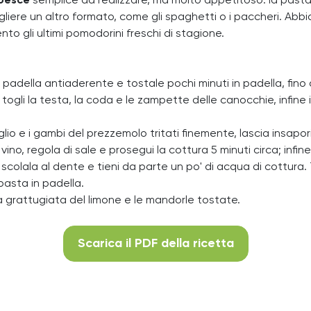
 pesce
semplice da realizzare, ma molto appetitoso: la past
gliere un altro formato, come gli spaghetti o i paccheri. Ab
to gli ultimi pomodorini freschi di stagione.
a padella antiaderente e tostale pochi minuti in padella, fino
togli la testa, la coda e le zampette delle canocchie, infine 
aglio e i gambi del prezzemolo tritati finemente, lascia insapori
ino, regola di sale e prosegui la cottura 5 minuti circa; infine 
colala al dente e tieni da parte un po' di acqua di cottura. T
pasta in padella.
za grattugiata del limone e le mandorle tostate.
Scarica il PDF della ricetta