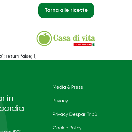
Torna alle ricette
(); return false; };
Media & Press
r in
Privacy
bardia
Privacy Despar Tribù
Cookie Policy