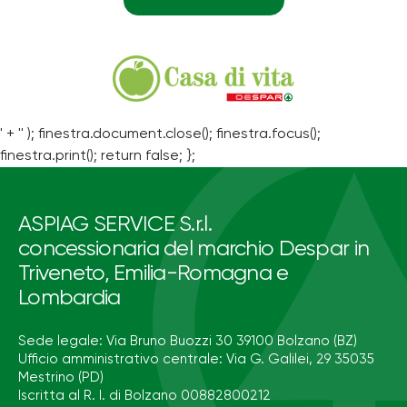
' + '' ); finestra.document.close(); finestra.focus();
finestra.print(); return false; };
ASPIAG SERVICE S.r.l.
concessionaria del marchio Despar in
Triveneto, Emilia-Romagna e
Lombardia
Sede legale: Via Bruno Buozzi 30 39100 Bolzano (BZ)
Ufficio amministrativo centrale: Via G. Galilei, 29 35035
Mestrino (PD)
Iscritta al R. I. di Bolzano 00882800212