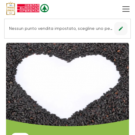
edit
Nessun punto vendita impostato, scegline uno per vedere le offerte.