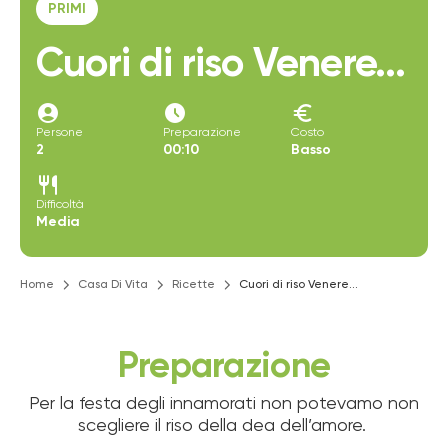
PRIMI
Cuori di riso Venere...
account_circle
access_time_filled
euro
Persone
Preparazione
Costo
2
00:10
Basso
restaurant
Difficoltà
Media
Home
Casa Di Vita
Ricette
Cuori di riso Venere...
Preparazione
Per la festa degli innamorati non potevamo non
scegliere il riso della dea dell’amore.