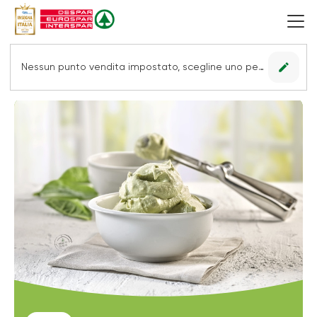
edit
Nessun punto vendita impostato, scegline uno per vedere le offerte.