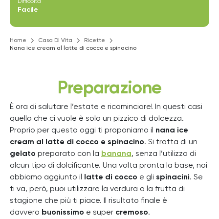
Difficoltà
Facile
Home
Casa Di Vita
Ricette
Nana ice cream al latte di cocco e spinacino
Preparazione
È ora di salutare l’estate e ricominciare! In questi casi
quello che ci vuole è solo un pizzico di dolcezza.
Proprio per questo oggi ti proponiamo il
nana ice
cream
al latte di cocco e spinacino
. Si tratta di un
gelato
preparato con la
banana
, senza l’utilizzo di
alcun tipo di dolcificante. Una volta pronta la base, noi
abbiamo aggiunto il
latte di cocco
e gli
spinacini
. Se
ti va, però, puoi utilizzare la verdura o la frutta di
stagione che più ti piace. Il risultato finale è
davvero
buonissimo
e super
cremoso
.