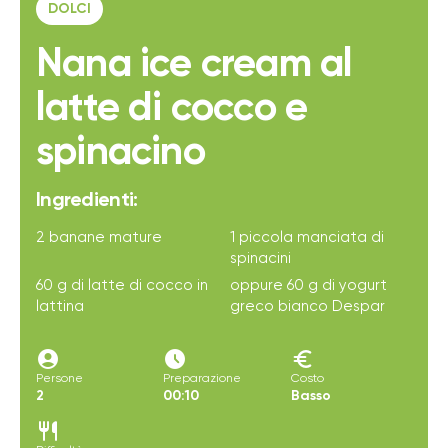
DOLCI
Nana ice cream al
latte di cocco e
spinacino
Ingredienti:
2 banane mature
1 piccola manciata di
spinacini
60 g di latte di cocco in
oppure 60 g di yogurt
lattina
greco bianco Despar
account_circle
access_time_filled
euro
Persone
Preparazione
Costo
2
00:10
Basso
restaurant