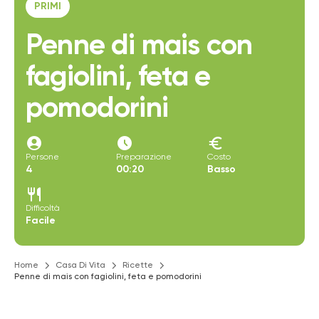
PRIMI
Penne di mais con
fagiolini, feta e
pomodorini
account_circle
access_time_filled
euro
Persone
Preparazione
Costo
4
00:20
Basso
restaurant
Difficoltà
Facile
Home
Casa Di Vita
Ricette
Penne di mais con fagiolini, feta e pomodorini