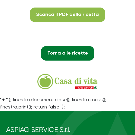
Scarica il PDF della ricetta
Torna alle ricette
' + '' ); finestra.document.close(); finestra.focus();
finestra.print(); return false; };
ASPIAG SERVICE S.r.l.