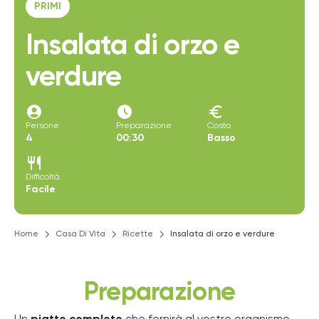
PRIMI
Insalata di orzo e
verdure
account_circle
access_time_filled
euro
Persone
Preparazione
Costo
4
00:30
Basso
restaurant
Difficoltà
Facile
Home
Casa Di Vita
Ricette
Insalata di orzo e verdure
Preparazione