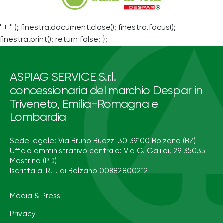
' + '' ); finestra.document.close(); finestra.focus();
finestra.print(); return false; };
ASPIAG SERVICE S.r.l.
concessionaria del marchio Despar in
Triveneto, Emilia-Romagna e
Lombardia
Sede legale: Via Bruno Buozzi 30 39100 Bolzano (BZ)
Ufficio amministrativo centrale: Via G. Galilei, 29 35035
Mestrino (PD)
Iscritta al R. I. di Bolzano 00882800212
Media & Press
Privacy