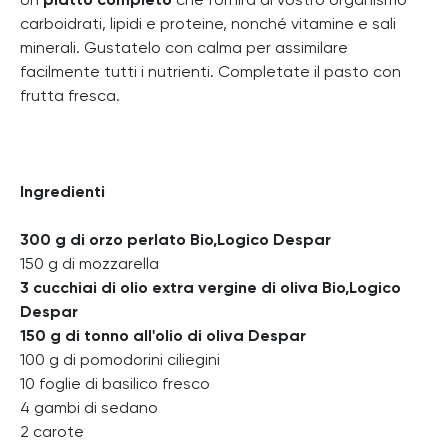
Un
piatto completo
che fornirà al vostro organismo
carboidrati, lipidi e proteine, nonché vitamine e sali
minerali. Gustatelo con calma per assimilare
facilmente tutti i nutrienti. Completate il pasto con
frutta fresca.
Ingredienti
300 g di orzo perlato Bio,Logico Despar
150 g di mozzarella
3 cucchiai di olio extra vergine di oliva Bio,Logico
Despar
150 g di tonno all'olio di oliva Despar
100 g di pomodorini ciliegini
10 foglie di basilico fresco
4 gambi di sedano
2 carote