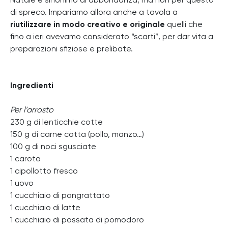
Natale è sinonimo di abbondanza, ma non per questo
di spreco. Impariamo allora anche a tavola a
riutilizzare in modo creativo e originale
quelli che
fino a ieri avevamo considerato “scarti”, per dar vita a
preparazioni sfiziose e prelibate.
Ingredienti
Per l’arrosto
230 g di lenticchie cotte
150 g di carne cotta (pollo, manzo…)
100 g di noci sgusciate
1 carota
1 cipollotto fresco
1 uovo
1 cucchiaio di pangrattato
1 cucchiaio di latte
1 cucchiaio di passata di pomodoro