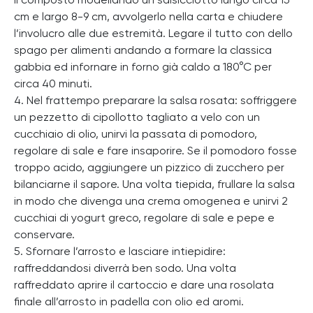
il composto modellando un salsicciotto lungo circa 15
cm e largo 8-9 cm, avvolgerlo nella carta e chiudere
l’involucro alle due estremità. Legare il tutto con dello
spago per alimenti andando a formare la classica
gabbia ed infornare in forno già caldo a 180°C per
circa 40 minuti.
4. Nel frattempo preparare la salsa rosata: soffriggere
un pezzetto di cipollotto tagliato a velo con un
cucchiaio di olio, unirvi la passata di pomodoro,
regolare di sale e fare insaporire. Se il pomodoro fosse
troppo acido, aggiungere un pizzico di zucchero per
bilanciarne il sapore. Una volta tiepida, frullare la salsa
in modo che divenga una crema omogenea e unirvi 2
cucchiai di yogurt greco, regolare di sale e pepe e
conservare.
5. Sfornare l’arrosto e lasciare intiepidire:
raffreddandosi diverrà ben sodo. Una volta
raffreddato aprire il cartoccio e dare una rosolata
finale all’arrosto in padella con olio ed aromi.