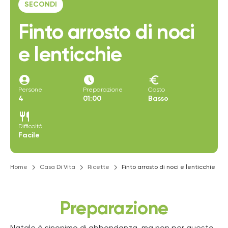
SECONDI
Finto arrosto di noci
e lenticchie
account_circle
access_time_filled
euro
Persone
Preparazione
Costo
4
01:00
Basso
restaurant
Difficoltà
Facile
Home
Casa Di Vita
Ricette
Finto arrosto di noci e lenticchie
Preparazione