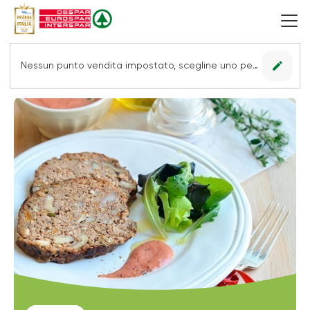
edit
Nessun punto vendita impostato, scegline uno per vedere le offerte.