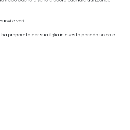
il cibo buono e sano e adora cucinare utilizzando
uovi e veri.
a ha preparato per sua figlia in questo periodo unico e