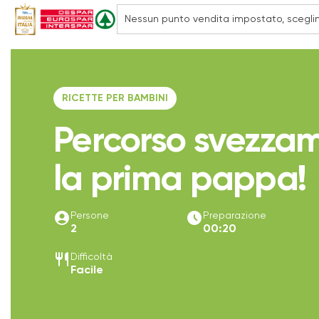
RICETTE PER BAMBINI
Percorso svezza
la prima pappa!
account_circle
access_time_filled
Persone
Preparazione
2
00:20
restaurant
Difficoltà
Facile