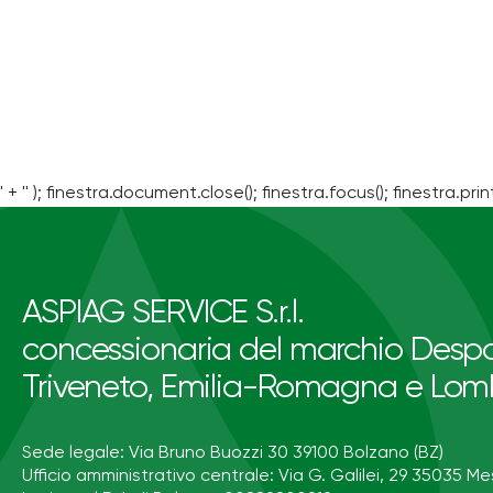
' + '' ); finestra.document.close(); finestra.focus(); finestra.print
ASPIAG SERVICE S.r.l.
concessionaria del marchio Despa
Triveneto, Emilia-Romagna e Lom
Sede legale: Via Bruno Buozzi 30 39100 Bolzano (BZ)
Ufficio amministrativo centrale: Via G. Galilei, 29 35035 Me