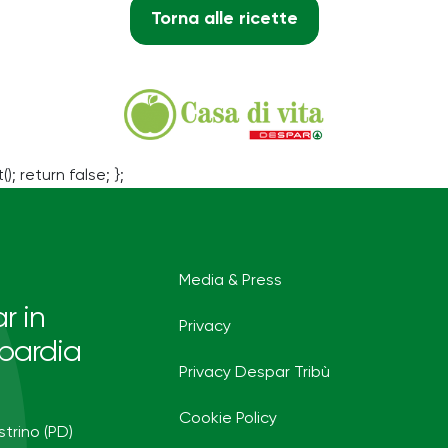
Torna alle ricette
(); return false; };
Media & Press
r in
Privacy
bardia
Privacy Despar Tribù
Cookie Policy
strino (PD)