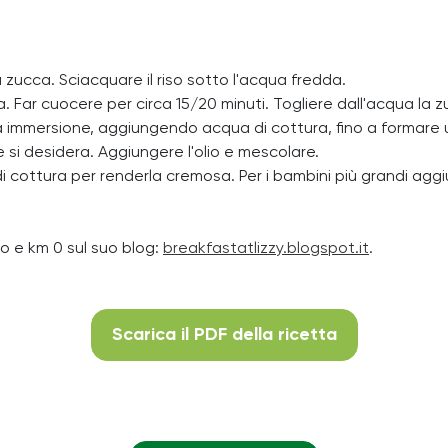
la zucca. Sciacquare il riso sotto l'acqua fredda.
ca. Far cuocere per circa 15/20 minuti. Togliere dall'acqua la 
bot a immersione, aggiungendo acqua di cottura, fino a forma
he si desidera. Aggiungere l'olio e mescolare.
di cottura per renderla cremosa. Per i bambini più grandi agg
bio e km 0 sul suo blog:
breakfastatlizzy.blogspot.it
.
Scarica il PDF della ricetta