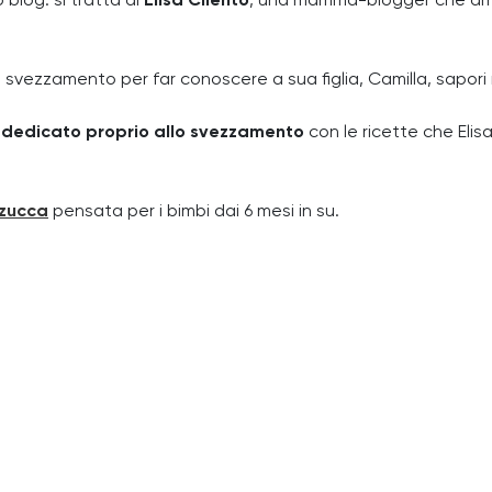
blog: si tratta di
Elisa Cilento
, una mamma-blogger che ama 
o svezzamento per far conoscere a sua figlia, Camilla, sapori n
 dedicato proprio allo svezzamento
con le ricette che Elis
zucca
pensata per i bimbi dai 6 mesi in su.