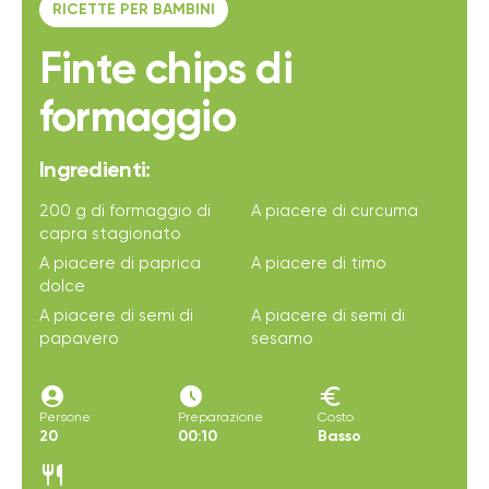
RICETTE PER BAMBINI
Finte chips di
formaggio
Ingredienti:
200 g di formaggio di
A piacere di curcuma
capra stagionato
A piacere di paprica
A piacere di timo
dolce
A piacere di semi di
A piacere di semi di
papavero
sesamo
account_circle
access_time_filled
euro
Persone
Preparazione
Costo
20
00:10
Basso
restaurant