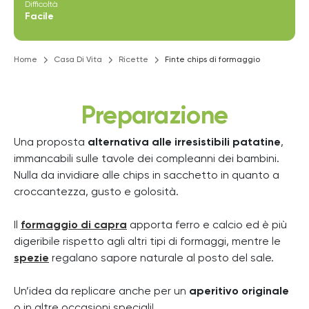
Difficoltà
Facile
Home
Casa Di Vita
Ricette
Finte chips di formaggio
Preparazione
Una proposta
alternativa alle irresistibili patatine
,
immancabili sulle tavole dei compleanni dei bambini.
Nulla da invidiare alle chips in sacchetto in quanto a
croccantezza, gusto e golosità.
Il
formaggio di capra
apporta ferro e calcio ed è più
digeribile rispetto agli altri tipi di formaggi, mentre le
spezie
regalano sapore naturale al posto del sale.
Un’idea da replicare anche per un
aperitivo originale
o in altre occasioni speciali!