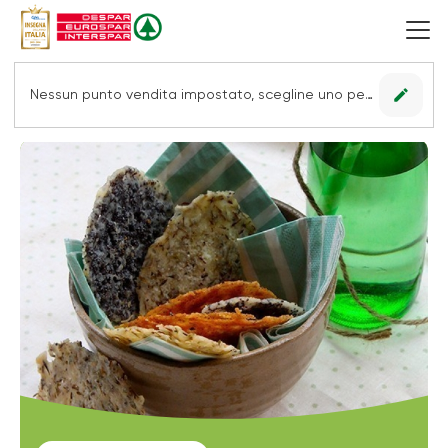
edit
Nessun punto vendita impostato, scegline uno per vedere le offerte.