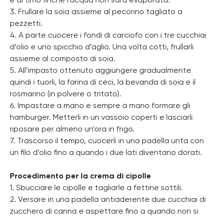
e al timo finché l’acqua non sarà evaporata.
3. Frullare la soia assieme al pecorino tagliato a
pezzetti.
4. A parte cuocere i fondi di carciofo con i tre cucchiai
d’olio e uno spicchio d’aglio. Una volta cotti, frullarli
assieme al composto di soia.
5. All’impasto ottenuto aggiungere gradualmente
quindi i tuorli, la farina di ceci, la bevanda di soia e il
rosmarino (in polvere o tritato).
6. Impastare a mano e sempre a mano formare gli
hamburger. Metterli in un vassoio coperti e lasciarli
riposare per almeno un’ora in frigo.
7. Trascorso il tempo, cuocerli in una padella unta con
un filo d’olio fino a quando i due lati diventano dorati.
Procedimento per la crema di cipolle
1. Sbucciare le cipolle e tagliarle a fettine sottili.
2. Versare in una padella antiaderente due cucchiai di
zucchero di canna e aspettare fino a quando non si