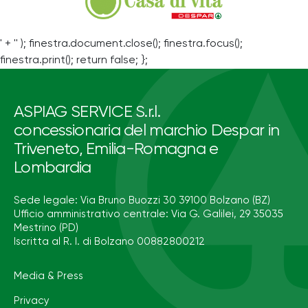
' + '' ); finestra.document.close(); finestra.focus();
finestra.print(); return false; };
ASPIAG SERVICE S.r.l.
concessionaria del marchio Despar in
Triveneto, Emilia-Romagna e
Lombardia
Sede legale: Via Bruno Buozzi 30 39100 Bolzano (BZ)
Ufficio amministrativo centrale: Via G. Galilei, 29 35035
Mestrino (PD)
Iscritta al R. I. di Bolzano 00882800212
Media & Press
Privacy