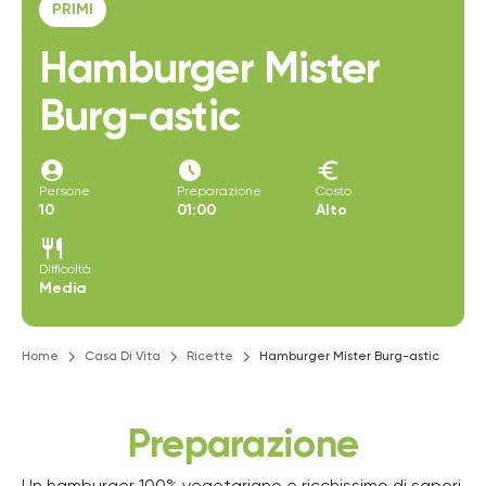
PRIMI
Hamburger Mister
Burg-astic
account_circle
access_time_filled
euro
Persone
Preparazione
Costo
10
01:00
Alto
restaurant
Difficoltà
Media
Home
Casa Di Vita
Ricette
Hamburger Mister Burg-astic
Preparazione