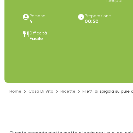
Despar
account_circle
access_time_filled
Persone
Preparazione
4
00:50
restaurant
Difficoltà
Facile
Home
Casa Di Vita
Ricette
Filetti di spigola su purè