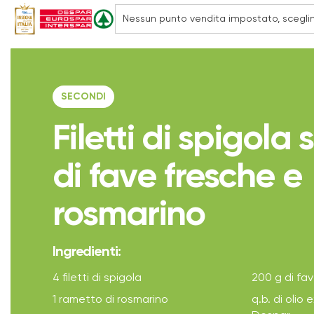
SECONDI
Filetti di spigola
di fave fresche e
rosmarino
Ingredienti:
4 filetti di spigola
200 g di fa
1 rametto di rosmarino
q.b. di olio 