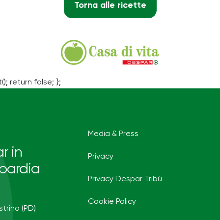
Torna alle ricette
(); return false; };
Media & Press
r in
Privacy
bardia
Privacy Despar Tribù
Cookie Policy
strino (PD)