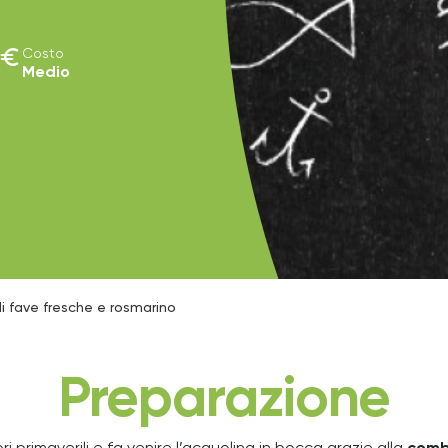
euro
Costo
Medio
 di fave fresche e rosmarino
Preparazione