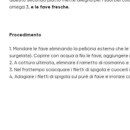
Questo secondo piatto mette allegria per i suoi bei colori
omega 3,
e le fave fresche
.
Procedimento
1. Mondare le fave eliminando la pellicina esterna che 
surgelate). Coprire con acqua a filo le fave, aggiungere
2. A cottura ultimata, eliminare il rametto di rosmarino e 
3. Nel frattempo sciacquare i filetti di spigola e cuocerli
4. Adagiare i filetti di spigola sul purè di fave e irrorare