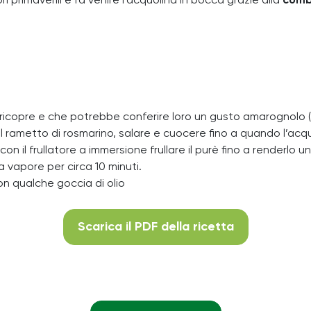
 primaverili e fa venire l’acquolina in bocca grazie alla
comb
le ricopre e che potrebbe conferire loro un gusto amarognolo
 il rametto di rosmarino, salare e cuocere fino a quando l’a
con il frullatore a immersione frullare il purè fino a renderlo 
 a vapore per circa 10 minuti.
 con qualche goccia di olio
Scarica il PDF della ricetta