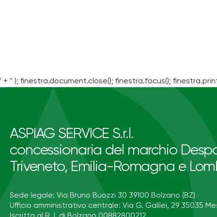
' + '' ); finestra.document.close(); finestra.focus(); finestra.print
ASPIAG SERVICE S.r.l.
concessionaria del marchio Despa
Triveneto, Emilia-Romagna e Lom
Sede legale: Via Bruno Buozzi 30 39100 Bolzano (BZ)
Ufficio amministrativo centrale: Via G. Galilei, 29 35035 Me
Iscritta al R. I. di Bolzano 00882800212