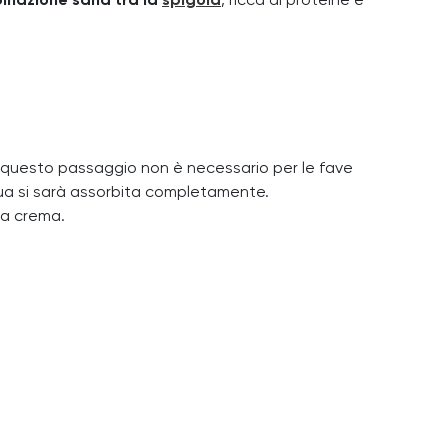
inazione sana tra la
spigola
, ricca di proteine e
 (questo passaggio non è necessario per le fave
cqua si sarà assorbita completamente.
una crema.