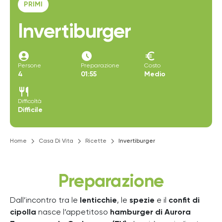
PRIMI
Invertiburger
account_circle
access_time_filled
euro
Persone
Preparazione
Costo
4
01:55
Medio
restaurant
Difficoltà
Difficile
Home
Casa Di Vita
Ricette
Invertiburger
Preparazione
Dall’incontro tra le
lenticchie
, le
spezie
e il
confit di
cipolla
nasce l’appetitoso
hamburger di Aurora