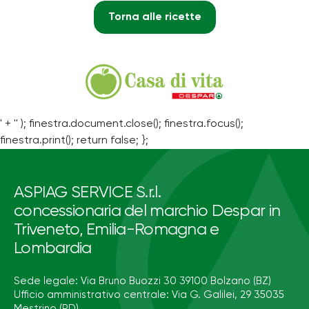
Torna alle ricette
' + '' ); finestra.document.close(); finestra.focus();
finestra.print(); return false; };
ASPIAG SERVICE S.r.l.
concessionaria del marchio Despar in
Triveneto, Emilia-Romagna e
Lombardia
Sede legale: Via Bruno Buozzi 30 39100 Bolzano (BZ)
Ufficio amministrativo centrale: Via G. Galilei, 29 35035
Mestrino (PD)