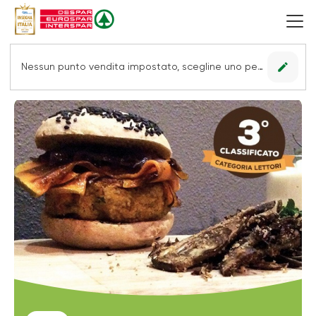
edit
Nessun punto vendita impostato, scegline uno per vedere le offerte.