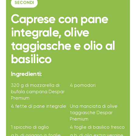
SECONDI
Caprese con pane
integrale, olive
taggiasche e olio al
basilico
Ingredienti:
320 g di mozzarella di
4 pomodori
bufala campana Despar
Premium
4 fette di pane integrale
Una manciata di olive
taggiasche Despar
Premium
1 spicchio di aglio
4 foglie di basilico fresco
q.b. di origano in foglie
q.b. di olio extra vergine