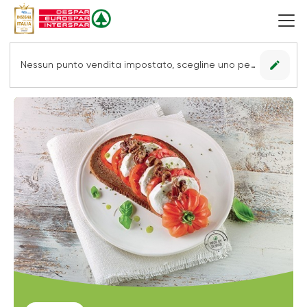
edit
Nessun punto vendita impostato, scegline uno per vedere le offerte.