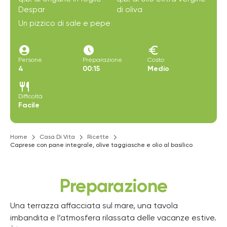
Despar
di oliva
Un pizzico di sale e pepe
account_circle
access_time_filled
euro
Persone
Preparazione
Costo
4
00:15
Medio
restaurant
Difficoltà
Facile
Home
Casa Di Vita
Ricette
Caprese con pane integrale, olive taggiasche e olio al basilico
Preparazione
Una terrazza affacciata sul mare, una tavola
imbandita e l’atmosfera rilassata delle vacanze estive.