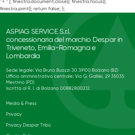
' + '' ); finestra.document.close(); finestra.focus();
finestra.print(); return false; };
ASPIAG SERVICE S.r.l.
concessionaria del marchio Despar in
Triveneto, Emilia-Romagna e
Lombardia
Sede legale: Via Bruno Buozzi 30 39100 Bolzano (BZ)
Ufficio amministrativo centrale: Via G. Galilei, 29 35035
Mestrino (PD)
Iscritta al R. I. di Bolzano 00882800212
Media & Press
Privacy
Privacy Despar Tribù