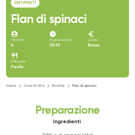
ANTIPASTI
Flan di spinaci
account_circle
access_time_filled
euro
Persone
Preparazione
Costo
4
00:10
Basso
restaurant
Difficoltà
Facile
Home
Casa Di Vita
Ricette
Flan di spinaci
Preparazione
Ingredienti