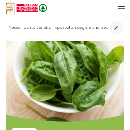
edit
Nessun punto vendita impostato, scegline uno per vedere le offerte.