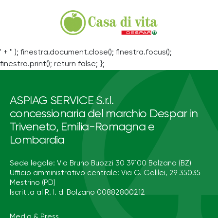
' + '' ); finestra.document.close(); finestra.focus();
finestra.print(); return false; };
ASPIAG SERVICE S.r.l.
concessionaria del marchio Despar in
Triveneto, Emilia-Romagna e
Lombardia
Sede legale: Via Bruno Buozzi 30 39100 Bolzano (BZ)
Ufficio amministrativo centrale: Via G. Galilei, 29 35035
Mestrino (PD)
Iscritta al R. I. di Bolzano 00882800212
Media & Press