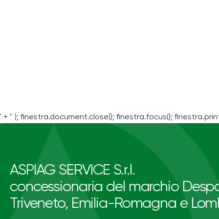
' + '' ); finestra.document.close(); finestra.focus(); finestra.print
ASPIAG SERVICE S.r.l.
concessionaria del marchio Despa
Triveneto, Emilia-Romagna e Lom