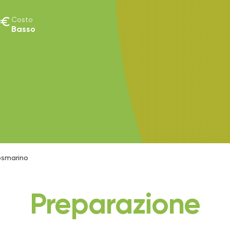
euro
Costo
Basso
osmarino
Preparazione