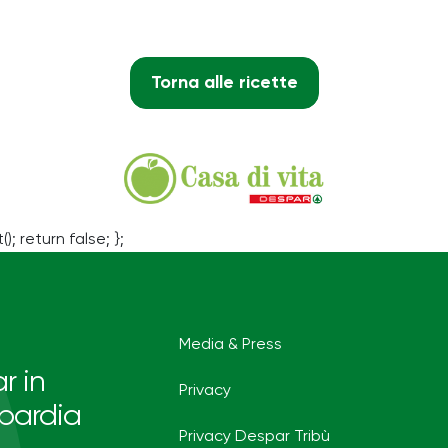
Torna alle ricette
(); return false; };
Media & Press
r in
Privacy
bardia
Privacy Despar Tribù