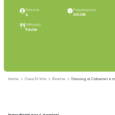
account_circle
access_time_filled
Persone
Preparazione
4
00:08
restaurant
Difficoltà
Facile
Home
Casa Di Vita
Ricette
Dressing al Cabernet e r