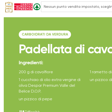
CARBOIDRATI DA VERDURA
Padellata di cavo
Ingredienti:
200 g di cavolfiore
1 rametto d
1 cucchiaio di olio extra vergine di
un pizzico d
oliva Despar Premium Valle del
Belice D.O.P.
un pizzico di pepe