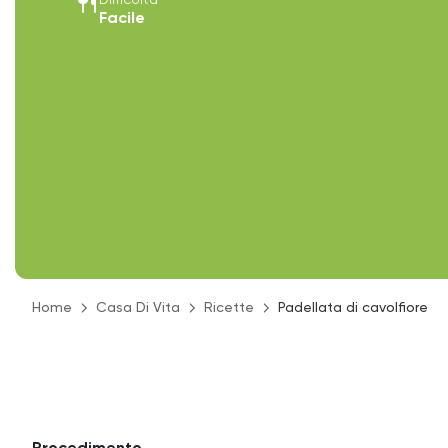
restaurant
Difficoltà
Facile
Home
Casa Di Vita
Ricette
Padellata di cavolfiore