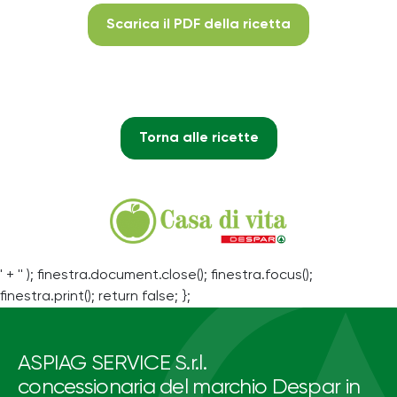
Scarica il PDF della ricetta
Torna alle ricette
' + '' ); finestra.document.close(); finestra.focus();
finestra.print(); return false; };
ASPIAG SERVICE S.r.l.
concessionaria del marchio Despar in