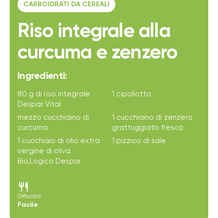
CARBOIDRATI DA CEREALI
Riso integrale alla
curcuma e zenzero
Ingredienti:
80 g di riso integrale
1 cipollotto
Despar Vital
mezzo cucchiaino di
1 cucchiaino di zenzero
curcuma
grattuggiato fresco
1 cucchiaio di olio extra
1 pizzico di sale
vergine di oliva
Bio,Logico Despar
restaurant
Difficoltà
Facile