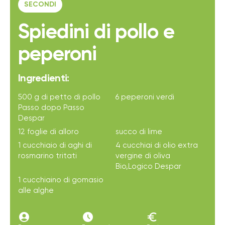
SECONDI
Spiedini di pollo e
peperoni
Ingredienti:
500 g di petto di pollo
6 peperoni verdi
Passo dopo Passo
Despar
12 foglie di alloro
succo di lime
1 cucchiaio di aghi di
4 cucchiai di olio extra
rosmarino tritati
vergine di oliva
Bio,Logico Despar
1 cucchiaino di gomasio
alle alghe
account_circle
access_time_filled
euro