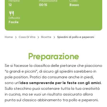
Persone
Preparazione
Costo
12
00:15
Basso
restaurant
Difficoltà
Facile
Home
Casa Di Vita
Ricette
Spiedini di pollo e peperoni
Preparazione
Se si facesse la classifica delle pietanze che piacciono
“a grandi e piccini”, di sicuro gli spiedini sarebbero in
pole position. Pratici da consumare anche in piedi,
sono un’
idea sempreverde per le feste con gli amici
.
Sullo stecchino puoi scatenare tutta la tua creatività
in cucina, ma se vuoi un risultato assicurato allora
punta sul classico abbinamento tra pollo e peperoni.