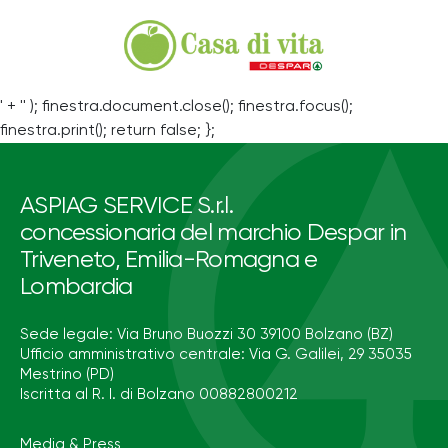
' + '' ); finestra.document.close(); finestra.focus();
finestra.print(); return false; };
ASPIAG SERVICE S.r.l.
concessionaria del marchio Despar in
Triveneto, Emilia-Romagna e
Lombardia
Sede legale: Via Bruno Buozzi 30 39100 Bolzano (BZ)
Ufficio amministrativo centrale: Via G. Galilei, 29 35035
Mestrino (PD)
Iscritta al R. I. di Bolzano 00882800212
Media & Press