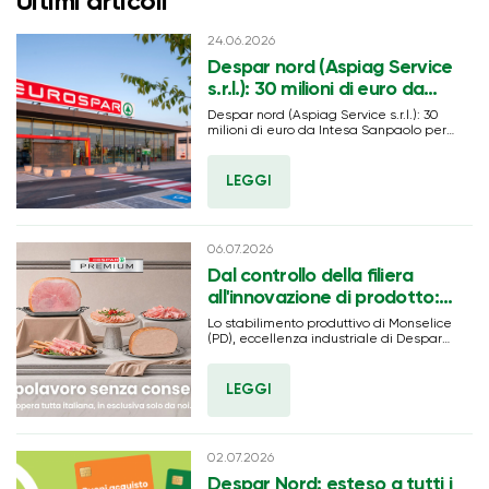
Ultimi articoli
24.06.2026
Despar nord (Aspiag Service
s.r.l.): 30 milioni di euro da
Intesa Sanpaolo per nuove
Despar nord (Aspiag Service s.r.l.): 30
assunzioni, sviluppo rete
milioni di euro da Intesa Sanpaolo per
nuove assunzioni, sviluppo rete
commerciale e crescita
commerciale e crescita sostenibile
sostenibile
LEGGI
06.07.2026
Dal controllo della filiera
all'innovazione di prodotto: il
Centro Carni TANN di
Lo stabilimento produttivo di Monselice
Despar Nord accelera sul
(PD), eccellenza industriale di Despar
Nord, rafforza la propria strategia di
"senza conservanti"
integrazione della filiera con il lancio
della nuova selezione di salumi e
LEGGI
affettati senza conservanti.
02.07.2026
Despar Nord: esteso a tutti i