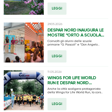
conveniente sia per i clienti abituali che
per i turisti: strategica la posizione
lungo la Metromare
LEGGI
29.05.2026
DESPAR NORD INAUGURA LE
MOSTRE “ORTO A SCUOLA”
AD ABANO TERME E
Coinvolti gli alunni delle scuole
SELVAZZANO DENTRO
primarie “G. Pascoli” e “Don Angelo
Bertolin” nel progetto educativo “Le
Buone Abitudini”
LEGGI
11.05.2026
WINGS FOR LIFE WORLD
RUN E DESPAR NORD
INSIEME A VERONA: OLTRE
Anche la città scaligera protagonista
2.000 COLLABORATORI
della Wings for Life World Run, la corsa
benefica globale che sostiene la
DELL’ABETE IN CORSA PER
ricerca sulle lesioni del midollo spinale,
LA RICERCA
unendo milioni di persone in tutto il
LEGGI
mondo per una causa comune