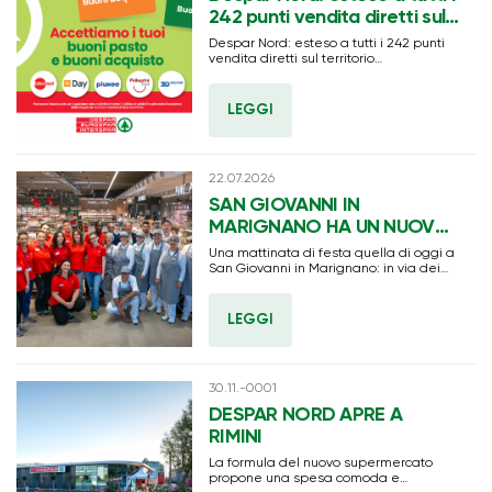
242 punti vendita diretti sul
territorio l’accettazione dei
Despar Nord: esteso a tutti i 242 punti
buoni pasto e dei buoni
vendita diretti sul territorio
l’accettazione dei buoni pasto e dei
acquisto
buoni acquisto
LEGGI
22.07.2026
SAN GIOVANNI IN
MARIGNANO HA UN NUOVO
SUPERMERCATO
Una mattinata di festa quella di oggi a
INAUGURATO OGGI UN
San Giovanni in Marignano: in via dei
Castagni angolo Via Malpasso è stato
EUROPAR IN VIA DEI
infatti inaugurato un nuovo
CASTAGNI: 29 ASSUNTI
supermercato a insegna Eurospar che
LEGGI
ha registrato una partecipazione
vivace da parte della cittadinanza
30.11.-0001
DESPAR NORD APRE A
RIMINI
La formula del nuovo supermercato
propone una spesa comoda e