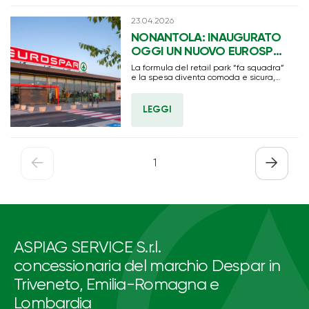
23.04.2026
NONANTOLA: INAUGURATO
OGGI UN NUOVO EUROSPAR
FESTA PER LA
La formula del retail park “fa squadra”
CITTADINANZA E
e la spesa diventa comoda e sicura,
oltre che conveniente
OCCUPAZIONE PER 38
PERSONE
LEGGI
←
→
1
ASPIAG SERVICE S.r.l.
concessionaria del marchio Despar in
Triveneto, Emilia-Romagna e
Lombardia